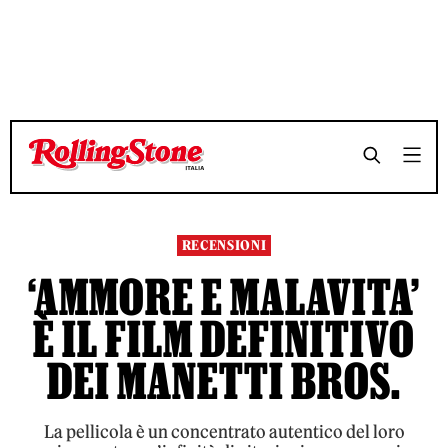
TEMPO DI LETTURA 4 MINUTI
TEMPO DI LETTURA 4 MINUTI
SHARE
SHARE
RECENSIONI
‘AMMORE E MALAVITA’
È IL FILM DEFINITIVO
DEI MANETTI BROS.
La pellicola è un concentrato autentico del loro