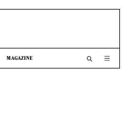
MAGAZINE
SHARE
SHARE