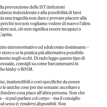
la prevenzione delle IST (infezioni
danze indesiderate e alla possibilità di farsi
a una tragedia non dare e provare piacere alla
, perché noi non vogliamo vedere di nuovo l’altra
dere noi, ciò non significa essere incapaci o
Capita.
spetto eteronormativo ed edulcorato dominante –
 etero e se la pratica più alternativa possibile
ente negli occhi. Di rado leggo questo tipo di
essuale, consigli su come barcamenarsi in
iche kinky o BDSM.
e, inattendibili o così specifiche da essere
o le uniche cose per me sensate: ascoltare e
chiedere cosa piace all’altra persona. Non che
 – si può parlare col corpo – ma il consiglio
sul sesso è:
rendersi disponibili
. Non