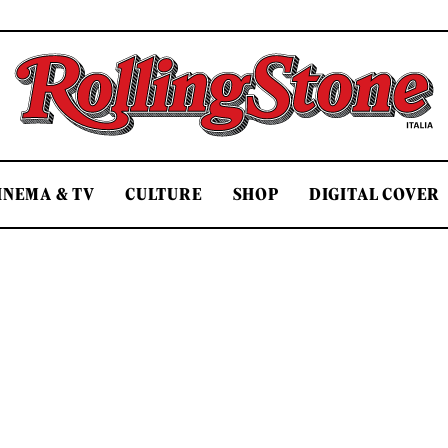
Rolling Stone Italia
INEMA & TV
CULTURE
SHOP
DIGITAL COVER