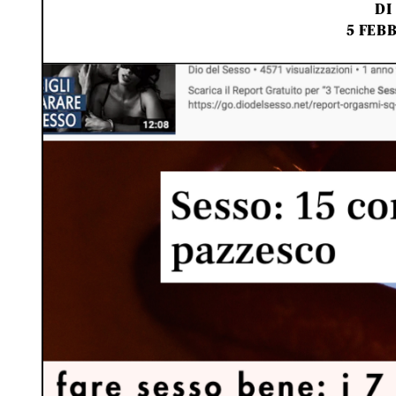
DI
5 FEB