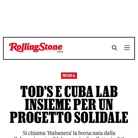
TEMPO DI LETTURA 3 MINUTI
TEMPO DI LETTURA 3 MINUTI
SHARE
SHARE
MODA
TOD’S E CUBA LAB
INSIEME PER UN
PROGETTO SOLIDALE
Si chiama 'Habanera' la borsa nata dalla