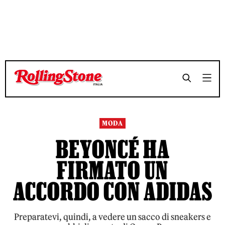
TEMPO DI LETTURA 2 MINUTI
TEMPO DI LETTURA 2 MINUTI
SHARE
SHARE
MODA
BEYONCÉ HA
FIRMATO UN
ACCORDO CON ADIDAS
Preparatevi, quindi, a vedere un sacco di sneakers e