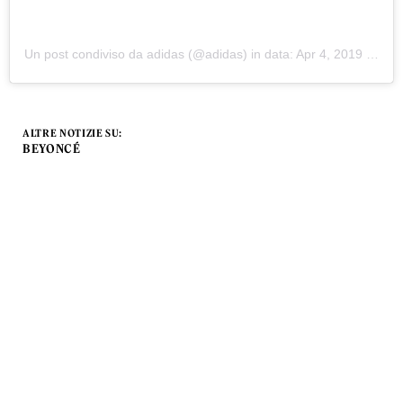
Un post condiviso da adidas (@adidas)
in data:
Apr 4, 2019 at 7:00 PDT
ALTRE NOTIZIE SU:
BEYONCÉ