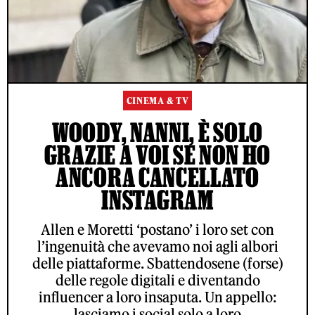
CINEMA & TV
WOODY, NANNI, È SOLO
GRAZIE A VOI SE NON HO
ANCORA CANCELLATO
INSTAGRAM
Allen e Moretti ‘postano’ i loro set con
l’ingenuità che avevamo noi agli albori
delle piattaforme. Sbattendosene (forse)
delle regole digitali e diventando
influencer a loro insaputa. Un appello:
lasciamo i social solo a loro