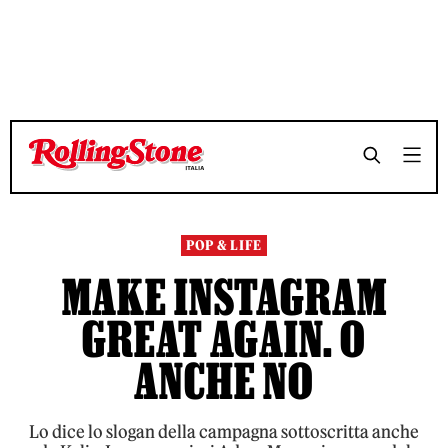
TEMPO DI LETTURA 7 MINUTI
TEMPO DI LETTURA 7 MINUTI
SHARE
SHARE
POP & LIFE
MAKE INSTAGRAM
GREAT AGAIN. O
ANCHE NO
Lo dice lo slogan della campagna sottoscritta anche