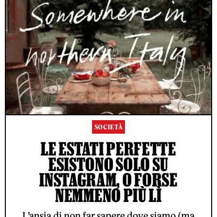
SOCIETÀ
LE ESTATI PERFETTE
ESISTONO SOLO SU
INSTAGRAM, O FORSE
NEMMENO PIÙ LÌ
L’ansia di non far sapere dove siamo (ma