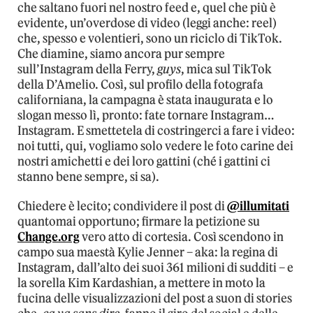
che saltano fuori nel nostro feed e, quel che più è
evidente, un’overdose di video (leggi anche: reel)
che, spesso e volentieri, sono un riciclo di TikTok.
Che diamine, siamo ancora pur sempre
sull’Instagram della Ferry,
guys
, mica sul TikTok
della D’Amelio. Così, sul profilo della fotografa
californiana, la campagna è stata inaugurata e lo
slogan messo lì, pronto: fate tornare Instagram…
Instagram. E smettetela di costringerci a fare i video:
noi tutti, qui, vogliamo solo vedere le foto carine dei
nostri amichetti e dei loro gattini (ché i gattini ci
stanno bene sempre, si sa).
Chiedere è lecito; condividere il post di
@illumitati
quantomai opportuno; firmare la petizione su
Change.org
vero atto di cortesia. Così scendono in
campo sua maestà Kylie Jenner – aka: la regina di
Instagram, dall’alto dei suoi 361 milioni di sudditi – e
la sorella Kim Kardashian, a mettere in moto la
fucina delle visualizzazioni del post a suon di stories