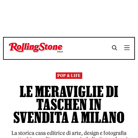
TEMPO DI LETTURA 2 MINUTI
TEMPO DI LETTURA 2 MINUTI
SHARE
SHARE
POP & LIFE
LE MERAVIGLIE DI
TASCHEN IN
SVENDITA A MILANO
La storica casa editrice di arte, design e fotografia