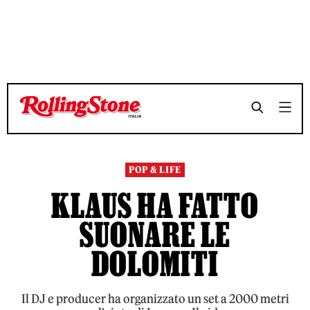
TEMPO DI LETTURA 3 MINUTI
TEMPO DI LETTURA 3 MINUTI
SHARE
SHARE
POP & LIFE
KLAUS HA FATTO
SUONARE LE
DOLOMITI
Il DJ e producer ha organizzato un set a 2000 metri