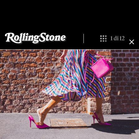
1
di
12
Show All Thumbn