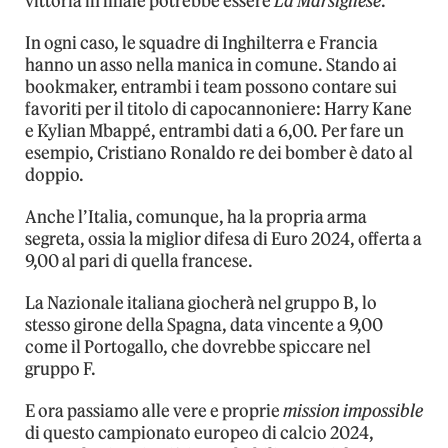
vittoria in finale potrebbe essere
La Marsigliese
.
In ogni caso, le squadre di Inghilterra e Francia
hanno un asso nella manica in comune. Stando ai
bookmaker, entrambi i team possono contare sui
favoriti per il titolo di capocannoniere: Harry Kane
e Kylian Mbappé, entrambi dati a 6,00. Per fare un
esempio, Cristiano Ronaldo re dei bomber è dato al
doppio.
Anche l’Italia, comunque, ha la propria arma
segreta, ossia la miglior difesa di Euro 2024, offerta a
9,00 al pari di quella francese.
La Nazionale italiana giocherà nel gruppo B, lo
stesso girone della Spagna, data vincente a 9,00
come il Portogallo, che dovrebbe spiccare nel
gruppo F.
E ora passiamo alle vere e proprie
mission impossible
di questo campionato europeo di calcio 2024,