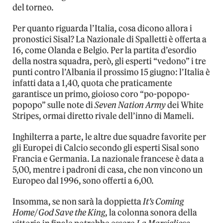
del torneo.
Per quanto riguarda l’Italia, cosa dicono allora i
pronostici Sisal? La Nazionale di Spalletti è offerta a
16, come Olanda e Belgio. Per la partita d’esordio
della nostra squadra, però, gli esperti “vedono” i tre
punti contro l’Albania il prossimo 15 giugno: l’Italia è
infatti data a 1,40, quota che praticamente
garantisce un primo, gioioso coro “po-popopo-
popopo” sulle note di
Seven Nation Army
dei White
Stripes, ormai diretto rivale dell’inno di Mameli.
Inghilterra a parte, le altre due squadre favorite per
gli Europei di Calcio secondo gli esperti Sisal sono
Francia e Germania. La nazionale francese è data a
5,00, mentre i padroni di casa, che non vincono un
Europeo dal 1996, sono offerti a 6,00.
Insomma, se non sarà la doppietta
It’s Coming
Home
/
God Save the King
, la colonna sonora della