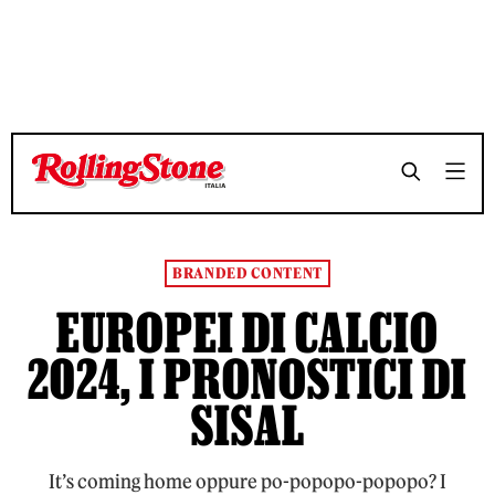
TEMPO DI LETTURA 4 MINUTI
TEMPO DI LETTURA 4 MINUTI
SHARE
SHARE
BRANDED CONTENT
EUROPEI DI CALCIO
2024, I PRONOSTICI DI
SISAL
It’s coming home oppure po-popopo-popopo? I