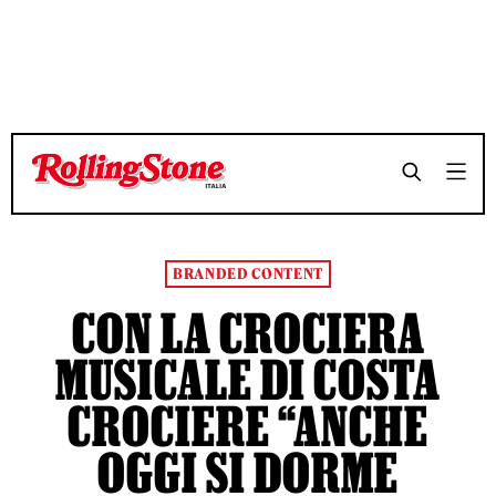
TEMPO DI LETTURA 4 MINUTI
TEMPO DI LETTURA 4 MINUTI
SHARE
SHARE
BRANDED CONTENT
CON LA CROCIERA
MUSICALE DI COSTA
CROCIERE “ANCHE
OGGI SI DORME