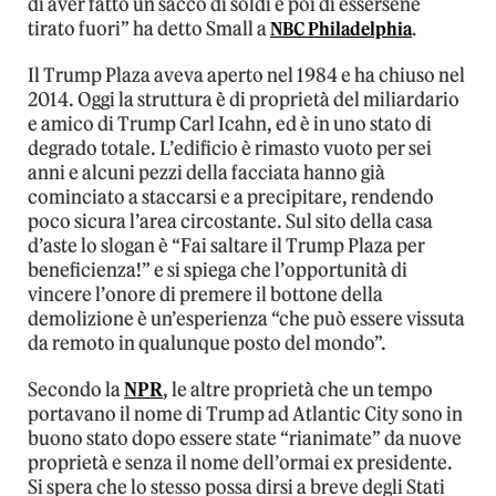
di aver fatto un sacco di soldi e poi di essersene
tirato fuori” ha detto Small a
NBC Philadelphia
.
Il Trump Plaza aveva aperto nel 1984 e ha chiuso nel
2014. Oggi la struttura è di proprietà del miliardario
e amico di Trump Carl Icahn, ed è in uno stato di
degrado totale. L’edificio è rimasto vuoto per sei
anni e alcuni pezzi della facciata hanno già
cominciato a staccarsi e a precipitare, rendendo
poco sicura l’area circostante. Sul sito della casa
d’aste lo slogan è “Fai saltare il Trump Plaza per
beneficienza!” e si spiega che l’opportunità di
vincere l’onore di premere il bottone della
demolizione è un’esperienza “che può essere vissuta
da remoto in qualunque posto del mondo”.
Secondo la
NPR
, le altre proprietà che un tempo
portavano il nome di Trump ad Atlantic City sono in
buono stato dopo essere state “rianimate” da nuove
proprietà e senza il nome dell’ormai ex presidente.
Si spera che lo stesso possa dirsi a breve degli Stati