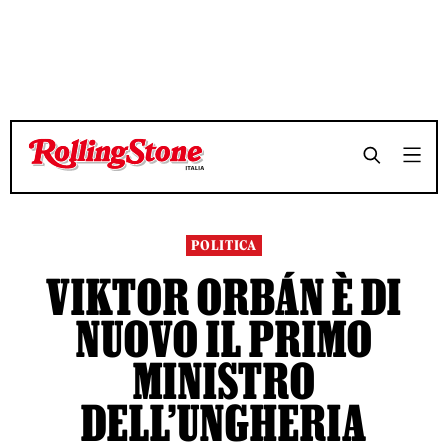
TEMPO DI LETTURA 4 MINUTI
TEMPO DI LETTURA 4 MINUTI
SHARE
SHARE
POLITICA
VIKTOR ORBÁN È DI
NUOVO IL PRIMO
MINISTRO
DELL’UNGHERIA