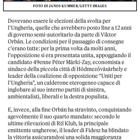
FOTO DI JANOS KUMMER/GETTY IMAGES
Dovevano essere le elezioni della svolta per
l’Ungheria, quelle che avrebbero posto fine a 12 anni
di governo semi-autoritario da parte di Viktor
Orbán. Le condizioni per il passaggio di consegne
c’erano tutte: per la prima volta da molti anni,
l’opposizione si era presentata unita, appoggiando il
candidato 49enne Péter Márki-Zay, economista e
sindaco della piccola città di Hódmezővásárhely e
leader della coalizione di opposizione “Uniti per
l’Ungheria”, un calderone eterogeneo capace di
inglobare al suo interno partiti di sinistra,
ambientalisti, liberali e la destra populista.
E, invece, alla fine Orbán ha stravinto, conquistando
agevolmente il suo quarto mandato: secondo le
ultime rilevazioni di Rtl Klub, la principale
emittente ungherese, il leader di Fidesz ha blindato
la vittoria assicurandosi una solida maggioranza