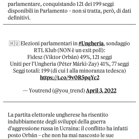
parlamentare, conquistando 121 dei 199 seggi
disponibili in Parlamento – non si tratta, però, di dati
definitivi.
🇭🇺 Elezioni parlamentari in
#Ungheria
, sondaggio
RTL Klub (NON è un exit poll):
Fidesz (Viktor Orbán) 49%, 121 seggi
Uniti per l'Ungheria (Péter Márki-Zay) 41%, 77 seggi
Seggi totali: 199 (di cui 1 alla minoranza tedesca)
https://t.co/9v0R5pqYc2
— Youtrend (@you_trend)
April 3, 2022
La partita elettorale ungherese ha risentito
indubbiamente degli sviluppi della guerra
d’aggressione russa in Ucraina: il conflitto ha infatti
posto Orbán – che non ha mai nascosto le sue