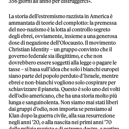
356 giorni all’anno per distruggerci».
La storia dell’estremismo razzista in America è
ammantata di teorie del complotto: la premessa
del neo-nazismo è la lotta al controllo segreto
degli ebrei, ovviamente, insieme a una generosa
dose di negazione dell’Olocausto. Il movimento
Christian Identity – un gruppo convinto che il
governo federale sia illegittimo, e che non
dovrebbero essere soggetti alla legge o pagare le
tasse – si basa sull’idea che solo i bianchi europei
siano parte del popolo perduto d’Israele, mentre
ebrei e non-bianchi vogliono solo cospirare per
schiavizzare il pianeta. Questo è solo uno dei volti
dell’odio americano, che ha una storia molto più
lunga e sanguinolenta. Non siamo mai stati liberi
dai gruppi d’odio, non importa se pensiamo al
Klan dopo la guerra civile, alla sua resurrezione
negli anni ’20, o alla nascita nei primi anni ’70
delle milizie razziste e di estrema destra, a partire