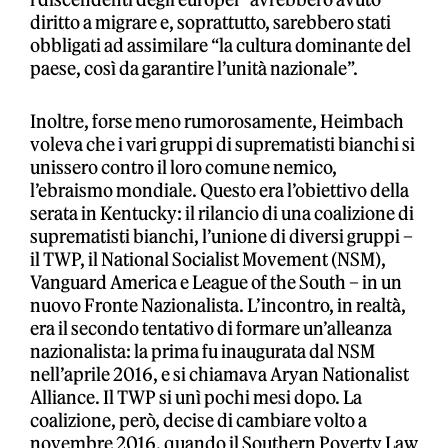
diritto a migrare e, soprattutto, sarebbero stati
obbligati ad assimilare “la cultura dominante del
paese, così da garantire l’unità nazionale”.
Inoltre, forse meno rumorosamente, Heimbach
voleva che i vari gruppi di suprematisti bianchi si
unissero contro il loro comune nemico,
l’ebraismo mondiale. Questo era l’obiettivo della
serata in Kentucky: il rilancio di una coalizione di
suprematisti bianchi, l’unione di diversi gruppi –
il TWP, il National Socialist Movement (NSM),
Vanguard America e League of the South – in un
nuovo Fronte Nazionalista. L’incontro, in realtà,
era il secondo tentativo di formare un’alleanza
nazionalista: la prima fu inaugurata dal NSM
nell’aprile 2016, e si chiamava Aryan Nationalist
Alliance. Il TWP si unì pochi mesi dopo. La
coalizione, però, decise di cambiare volto a
novembre 2016, quando il Southern Poverty Law