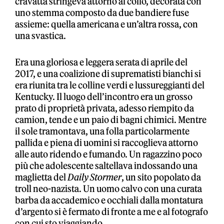
cravatta stringeva attorno al collo, decorata con
uno stemma composto da due bandiere fuse
assieme: quella americana e un’altra rossa, con
una svastica.
Era una gloriosa e leggera serata di aprile del
2017, e una coalizione di suprematisti bianchi si
era riunita tra le colline verdi e lussureggianti del
Kentucky. Il luogo dell’incontro era un grosso
prato di proprietà privata, adesso riempito da
camion, tende e un paio di bagni chimici. Mentre
il sole tramontava, una folla particolarmente
pallida e piena di uomini si raccoglieva attorno
alle auto ridendo e fumando. Un ragazzino poco
più che adolescente saltellava indossando una
maglietta del
Daily Stormer
, un sito popolato da
troll neo-nazista. Un uomo calvo con una curata
barba da accademico e occhiali dalla montatura
d’argento si è fermato di fronte a me e al fotografo
con cui sto viaggiando.