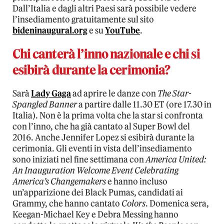
Dall’Italia e dagli altri Paesi sarà possibile vedere
l’insediamento gratuitamente sul sito
bideninaugural.org
e su
YouTube
.
Chi canterà l’inno nazionale e chi si
esibirà durante la cerimonia?
Sarà
Lady Gaga
ad aprire le danze con
The Star-
Spangled Banner
a partire dalle 11.30 ET (ore 17.30 in
Italia). Non è la prima volta che la star si confronta
con l’inno, che ha già cantato al Super Bowl del
2016. Anche Jennifer Lopez si esibirà durante la
cerimonia. Gli eventi in vista dell’insediamento
sono iniziati nel fine settimana con
America United:
An Inauguration Welcome Event Celebrating
America’s Changemakers
e hanno incluso
un’apparizione dei Black Pumas, candidati ai
Grammy, che hanno cantato
Colors
. Domenica sera,
Keegan-Michael Key e Debra Messing hanno