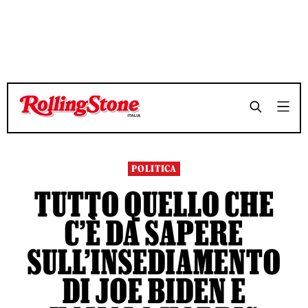
TEMPO DI LETTURA 4 MINUTI
TEMPO DI LETTURA 4 MINUTI
SHARE
SHARE
POLITICA
TUTTO QUELLO CHE
C’È DA SAPERE
SULL’INSEDIAMENTO
DI JOE BIDEN E