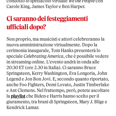
condotto lo spettacolo virtuale
We the People
con
Carole King, James Taylor e Ben Harper.
Ci saranno dei festeggiamenti
ufficiali dopo?
Non proprio, ma musicisti e attori celebreranno la
nuova amministrazione virtualmente. Dopo la
cerimonia inaugurale, Tom Hanks presenterà lo
speciale
Celebrating America
, che è possibile vedere
in streaming online. L’evento andrà in onda alle
20:30 ET (ore 2.30 in Italia). Ci saranno Bruce
Springsteen, Kerry Washington, Eva Longoria, John
Legend e Jon Bon Jovi. E, secondo quanto riportato,
anche Foo Fighters, Demi Lovato, Justin Timberlake
e Ant Clemens. Nel frattempo, però, potete ascoltare
la
playlist
che Biden e Harris hanno scelto per il
giuramento, tra brani di Springsteen, Mary J. Blige e
Kendrick Lamar.