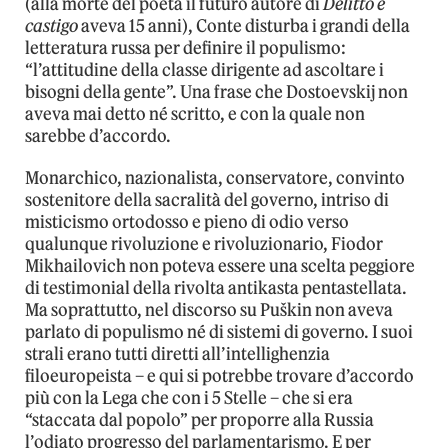
(alla morte del poeta il futuro autore di
Delitto e
castigo
aveva 15 anni), Conte disturba i grandi della
letteratura russa per definire il populismo:
“l’attitudine della classe dirigente ad ascoltare i
bisogni della gente”. Una frase che Dostoevskij non
aveva mai detto né scritto, e con la quale non
sarebbe d’accordo.
Monarchico, nazionalista, conservatore, convinto
sostenitore della sacralità del governo, intriso di
misticismo ortodosso e pieno di odio verso
qualunque rivoluzione e rivoluzionario, Fiodor
Mikhailovich non poteva essere una scelta peggiore
di testimonial della rivolta antikasta pentastellata.
Ma soprattutto, nel discorso su Puškin non aveva
parlato di populismo né di sistemi di governo. I suoi
strali erano tutti diretti all’intellighenzia
filoeuropeista – e qui si potrebbe trovare d’accordo
più con la Lega che con i 5 Stelle – che si era
“staccata dal popolo” per proporre alla Russia
l’odiato progresso del parlamentarismo. E per