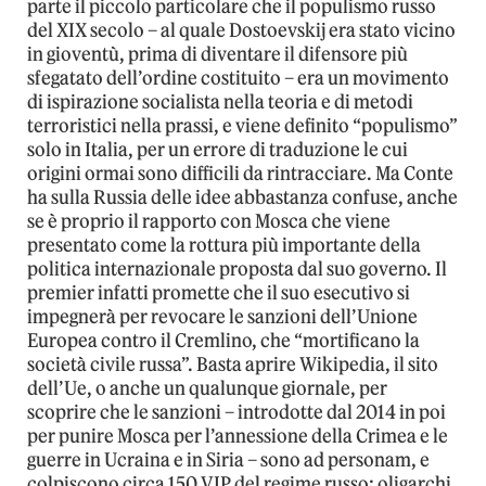
parte il piccolo particolare che il populismo russo
del XIX secolo – al quale Dostoevskij era stato vicino
in gioventù, prima di diventare il difensore più
sfegatato dell’ordine costituito – era un movimento
di ispirazione socialista nella teoria e di metodi
terroristici nella prassi, e viene definito “populismo”
solo in Italia, per un errore di traduzione le cui
origini ormai sono difficili da rintracciare. Ma Conte
ha sulla Russia delle idee abbastanza confuse, anche
se è proprio il rapporto con Mosca che viene
presentato come la rottura più importante della
politica internazionale proposta dal suo governo. Il
premier infatti promette che il suo esecutivo si
impegnerà per revocare le sanzioni dell’Unione
Europea contro il Cremlino, che “mortificano la
società civile russa”. Basta aprire Wikipedia, il sito
dell’Ue, o anche un qualunque giornale, per
scoprire che le sanzioni – introdotte dal 2014 in poi
per punire Mosca per l’annessione della Crimea e le
guerre in Ucraina e in Siria – sono ad personam, e
colpiscono circa 150 VIP del regime russo: oligarchi,