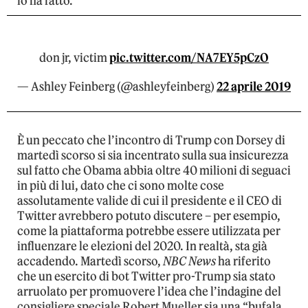
lo ha fatto.
don jr, victim
pic.twitter.com/NA7EY5pCzO
— Ashley Feinberg (@ashleyfeinberg)
22 aprile 2019
È un peccato che l’incontro di Trump con Dorsey di
martedì scorso si sia incentrato sulla sua insicurezza
sul fatto che Obama abbia oltre 40 milioni di seguaci
in più di lui, dato che ci sono molte cose
assolutamente valide di cui il presidente e il CEO di
Twitter avrebbero potuto discutere – per esempio,
come la piattaforma potrebbe essere utilizzata per
influenzare le elezioni del 2020. In realtà, sta già
accadendo. Martedì scorso,
NBC News
ha riferito
che un esercito di bot Twitter pro-Trump sia stato
arruolato per promuovere l’idea che l’indagine del
consigliere speciale Robert Mueller sia una “bufala