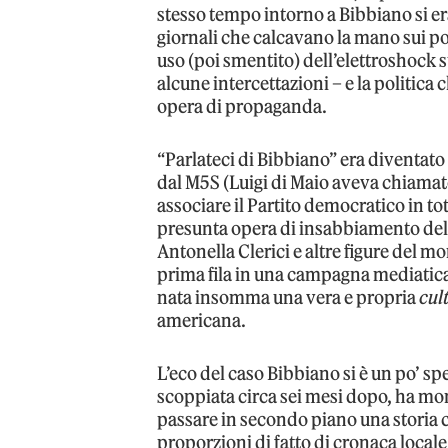
stesso tempo intorno a Bibbiano si e
giornali che calcavano la mano sui p
uso (poi smentito) dell’elettroshock 
alcune intercettazioni – e la politica 
opera di propaganda.
“Parlateci di Bibbiano” era diventato 
dal M5S (Luigi di Maio aveva chiamato 
associare il Partito democratico in to
presunta opera di insabbiamento del
Antonella Clerici e altre figure del m
prima fila in una campagna mediatica
nata insomma una vera e propria
cul
americana.
L’eco del caso Bibbiano si è un po’ s
scoppiata circa sei mesi dopo, ha mon
passare in secondo piano una storia che
proporzioni di fatto di cronaca locale