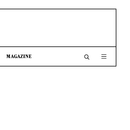
MAGAZINE
SHARE
SHARE