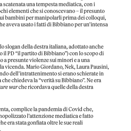
ra scatenata una tempesta mediatica, con i
ochi elementi che si conoscevano – il presunto
sui bambini per manipolarli prima dei colloqui,
che aveva usato i fatti di Bibbiano per un’intensa
lo slogan della destra italiana, adottato anche
il PD “il partito di Bibbiano”) con lo scopo di
to a presunte violenze sui minori e a una
la vicenda. Mario Giordano, Nek, Laura Pausini,
ondo dell’intrattenimento si erano schierate in
 che chiedeva la “verità su Bibbiano”. Ne era
ture war
che ricordava quelle della destra
penta, complice la pandemia di Covid che,
opolizzato l’attenzione mediatica e fatto
 era stata gonfiata oltre le sue reali
.