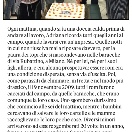
Ogni mattina, quando si fa una doccia calda prima di
andare al lavoro, Adriana ricorda tutti quegli anni al
campo, quando lavarsi era un’impresa. Quelle notti
in cui non riusciva mai a riposare davvero, per la
paura dei topi che si nascondevano nelle baracche
di via Rubattino, a Milano. Né per lei, né per i suoi
figli, allora, c’era alcuna prospettiva: essere rom era
una condizione disperata, senza via d’uscita. Poi,
come parassiti da eliminare, in fretta e nel modo più
drastico, il 19 novembre 2009, tutti i rom furono
cacciati dal campo, da quelle baracche, che erano
comunque la loro casa. Uno sgombero durissimo
che cominciò alle sei del mattino, mentre i bambini
cercavano di salvare le loro cartelle e le mamme
raccoglievano le loro poche cose. Diversi minori
arrivarono ad essere sgomberati 20 volte in un anno,