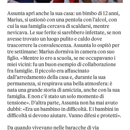
Assunta aprì anche la sua casa: un bimbo di 12 anni,
Marius, si ustionò con una pentola con l’alcol, con
cui la sua famiglia cercava di scaldarsi, mentre
nevicava. Le sue ferite si sarebbero infettate, se non
avesse trovato un luogo pulito e caldo dove
trascorrere la convalescenza. Assunta lo ospitò per
tre settimane: Marius dormiva in camera con suo
figlio. «Mentre io ero a scuola, se ne occupavano i
miei vicini: fu un buon esempio di collaborazione
fra famiglie. Il piccolo era affascinato
dall’arredamento della casa e, durante la sua
permanenza, si respirava una bella atmosfera: è
nata una grande storia di amicizia, anche con la sua
famiglia. E non c’è stato un solo momento di
tensione». D’altra parte, Assunta non ha mai avuto
dubbi: «Era un bambino in difficoltà. E i bambini in
difficoltà si devono aiutare. Vanno difesi e protetti».
Da quando vivevano nelle baracche di via