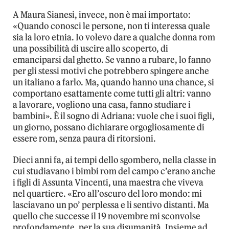
A Maura Sianesi, invece, non è mai importato:
«Quando conosci le persone, non ti interessa quale
sia la loro etnia. Io volevo dare a qualche donna rom
una possibilità di uscire allo scoperto, di
emanciparsi dal ghetto. Se vanno a rubare, lo fanno
per gli stessi motivi che potrebbero spingere anche
un italiano a farlo. Ma, quando hanno una chance, si
comportano esattamente come tutti gli altri: vanno
a lavorare, vogliono una casa, fanno studiare i
bambini». È il sogno di Adriana: vuole che i suoi figli,
un giorno, possano dichiarare orgogliosamente di
essere rom, senza paura di ritorsioni.
Dieci anni fa, ai tempi dello sgombero, nella classe in
cui studiavano i bimbi rom del campo c’erano anche
i figli di Assunta Vincenti, una maestra che viveva
nel quartiere. «Ero all’oscuro del loro mondo: mi
lasciavano un po’ perplessa e li sentivo distanti. Ma
quello che successe il 19 novembre mi sconvolse
profondamente, per la sua disumanità. Insieme ad