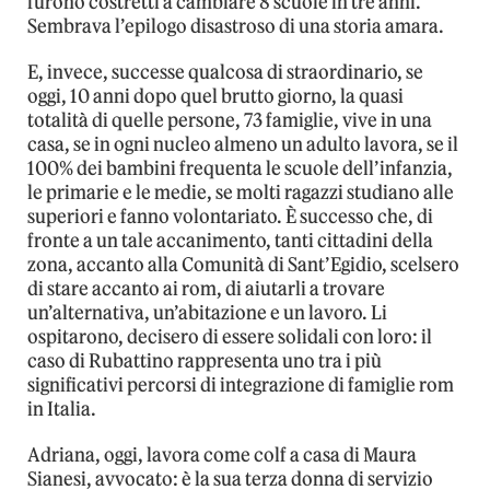
furono costretti a cambiare 8 scuole in tre anni.
Sembrava l’epilogo disastroso di una storia amara.
E, invece, successe qualcosa di straordinario, se
oggi, 10 anni dopo quel brutto giorno, la quasi
totalità di quelle persone, 73 famiglie, vive in una
casa, se in ogni nucleo almeno un adulto lavora, se il
100% dei bambini frequenta le scuole dell’infanzia,
le primarie e le medie, se molti ragazzi studiano alle
superiori e fanno volontariato. È successo che, di
fronte a un tale accanimento, tanti cittadini della
zona, accanto alla Comunità di Sant’Egidio, scelsero
di stare accanto ai rom, di aiutarli a trovare
un’alternativa, un’abitazione e un lavoro. Li
ospitarono, decisero di essere solidali con loro: il
caso di Rubattino rappresenta uno tra i più
significativi percorsi di integrazione di famiglie rom
in Italia.
Adriana, oggi, lavora come colf a casa di Maura
Sianesi, avvocato: è la sua terza donna di servizio