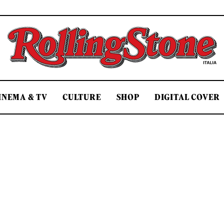
Rolling Stone Italia
INEMA & TV
CULTURE
SHOP
DIGITAL COVER