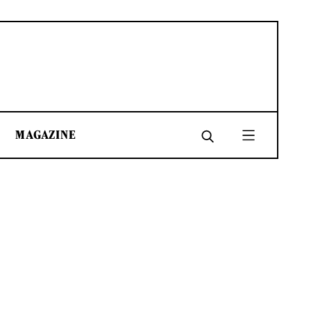
MAGAZINE
SHARE
SHARE