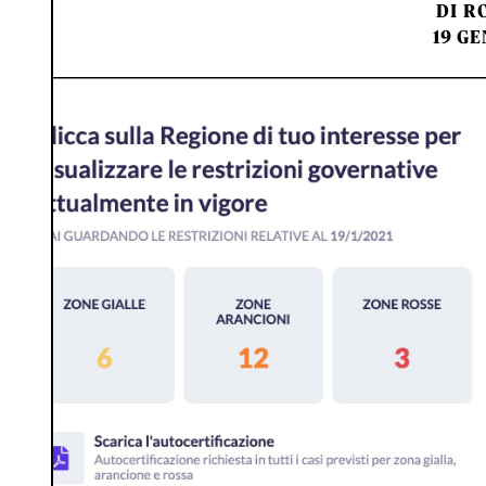
DI
RO
19 GE