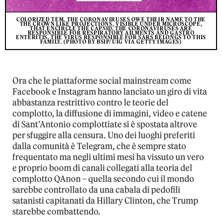
COLORIZED TEM. THE CORONAVIRUSES OWE THEIR NAME TO THE
THE CROWN LIKE PROJECTIONS, VISIBLE UNDER MICROSCOPE,
THAT ENCIRCLE THE CAPSID. THE CORONAVIRUSES ARE
RESPONSIBLE FOR RESPIRATORY AILMENTS AND GASTRO
ENTERITIS. THE VIRUS RESPONSIBLE FOR SARS BELONGS TO THIS
FAMILY. (PHOTO BY BSIP/UIG VIA GETTY IMAGES)
Ora che le piattaforme social mainstream come
Facebook e Instagram hanno lanciato un giro di vita
abbastanza restrittivo contro le teorie del
complotto, la diffusione di immagini, video e catene
di Sant’Antonio complottiate si è spostata altrove
per sfuggire alla censura. Uno dei luoghi preferiti
dalla comunità è Telegram, che è sempre stato
frequentato ma negli ultimi mesi ha vissuto un vero
e proprio boom di canali collegati alla teoria del
complotto QAnon – quella secondo cui il mondo
sarebbe controllato da una cabala di pedofili
satanisti capitanati da Hillary Clinton, che Trump
starebbe combattendo.