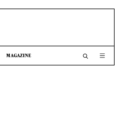
MAGAZINE
SHARE
SHARE