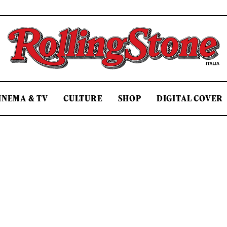
Rolling Stone Italia
INEMA & TV
CULTURE
SHOP
DIGITAL COVER