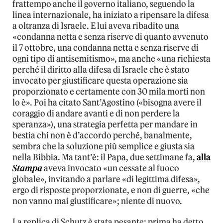
frattempo anche il governo italiano, seguendo la
linea internazionale, ha iniziato a ripensare la difesa
a oltranza di Israele. E lui aveva ribadito una
«condanna netta e senza riserve di quanto avvenuto
il 7 ottobre, una condanna netta e senza riserve di
ogni tipo di antisemitismo», ma anche «una richiesta
perché il diritto alla difesa di Israele che è stato
invocato per giustificare questa operazione sia
proporzionato e certamente con 30 mila morti non
lo è». Poi ha citato Sant’Agostino («bisogna avere il
coraggio di andare avanti e di non perdere la
speranza»), una strategia perfetta per mandare in
bestia chi non è d’accordo perché, banalmente,
sembra che la soluzione più semplice e giusta sia
nella Bibbia. Ma tant’è: il Papa, due settimane fa,
alla
Stampa
aveva invocato «un cessate al fuoco
globale», invitando a parlare «di legittima difesa»,
ergo di risposte proporzionate, e non di guerre, «che
non vanno mai giustificare»; niente di nuovo.
La replica di Schutz è stata pesante: prima ha detto