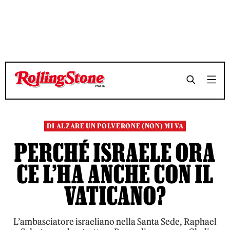
TEMPO DI LETTURA 5 MINUTI
TEMPO DI LETTURA 5 MINUTI
SHARE
SHARE
DI ALZARE UN POLVERONE (NON) MI VA
PERCHÉ ISRAELE ORA
CE L’HA ANCHE CON IL
VATICANO?
L’ambasciatore israeliano nella Santa Sede, Raphael