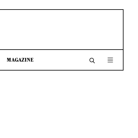
MAGAZINE
SHARE
SHARE