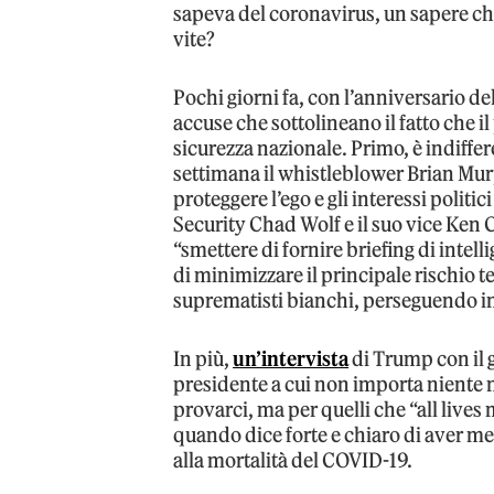
sapeva del coronavirus, un sapere che
vite?
Pochi giorni fa, con l’anniversario 
accuse che sottolineano il fatto che i
sicurezza nazionale. Primo, è indiffe
settimana il whistleblower Brian M
proteggere l’ego e gli interessi politi
Security Chad Wolf e il suo vice Ken C
“smettere di fornire briefing di intel
di minimizzare il principale rischio t
suprematisti bianchi, perseguendo inv
In più,
un’intervista
di Trump con il 
presidente a cui non importa niente n
provarci, ma per quelli che “all lives m
quando dice forte e chiaro di aver m
alla mortalità del COVID-19.