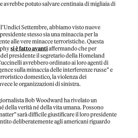
 avrebbe potuto salvare centinaia di migliaia di
dell’Undici Settembre, abbiamo visto nuove
l presidente stesso sia una minaccia per la
rente alle vere minacce terroristiche. Questa
urphy
si è fatto avanti
affermando che per
ci del presidente il segretario della Homeland
uccinelli avrebbero ordinato ai loro agenti di
ligence sulla minaccia delle interferenze russe” e
erroristico domestico, la violenza dei
ece le organizzazioni di sinistra.
giornalista Bob Woodward ha rivelato un
é della verità né della vita umana. Possono
atter” sarà difficile giustificare il loro presidente
entito deliberatemente agli americani riguardo