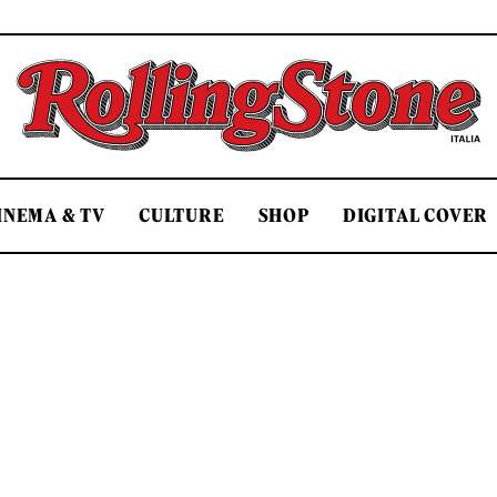
Rolling Stone Italia
INEMA & TV
CULTURE
SHOP
DIGITAL COVER