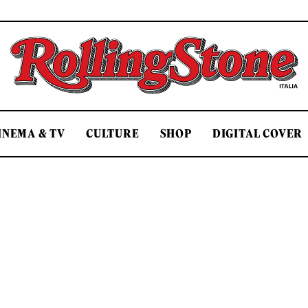
Rolling Stone Italia
INEMA & TV
CULTURE
SHOP
DIGITAL COVER