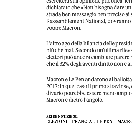
eserciterà sull’opinione pubblica: ieri
dichiarato che «Non bisogna dare un 
strada ben messaggio ben preciso ai s
Rassemblement National, dovranno esse
votare Macron.
L’altro ago della bilancia delle presid
più che mai. Secondo un’ultima rilevaz
elettori può ancora cambiare parere 
che il 32% degli aventi diritto non è 
Macron e Le Pen andarono al ballottag
2017: in quel caso il primo stravinse, 
divario potrebbe essere meno ampio 
Macron è dietro l’angolo.
ALTRE NOTIZIE SU:
ELEZIONI
FRANCIA
LE PEN
MACR