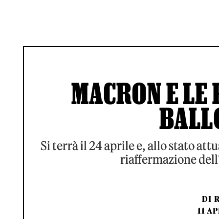
MACRON E LE
BALL
Si terrà il 24 aprile e, allo stato a
riaffermazione dell'
DI
11 A