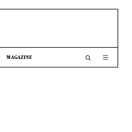
MAGAZINE
SHARE
SHARE