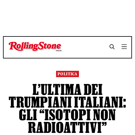
TEMPO DI LETTURA 4 MINUTI
TEMPO DI LETTURA 4 MINUTI
SHARE
SHARE
POLITICA
L’ULTIMA DEI
TRUMPIANI ITALIANI:
GLI “ISOTOPI NON
RADIOATTIVI”