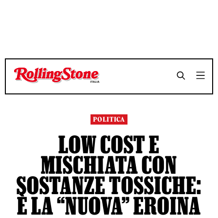
TEMPO DI LETTURA 10 MINUTI
TEMPO DI LETTURA 10 MINUTI
SHARE
SHARE
POLITICA
LOW COST E
MISCHIATA CON
SOSTANZE TOSSICHE:
È LA “NUOVA” EROINA