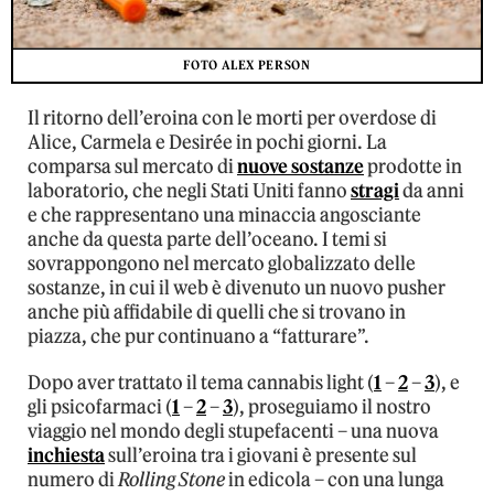
FOTO ALEX PERSON
Il ritorno dell’eroina con le morti per overdose di
Alice, Carmela e Desirée in pochi giorni. La
comparsa sul mercato di
nuove sostanze
prodotte in
laboratorio, che negli Stati Uniti fanno
stragi
da anni
e che rappresentano una minaccia angosciante
anche da questa parte dell’oceano. I temi si
sovrappongono nel mercato globalizzato delle
sostanze, in cui il web è divenuto un nuovo pusher
anche più affidabile di quelli che si trovano in
piazza, che pur continuano a “fatturare”.
Dopo aver trattato il tema cannabis light (
1
–
2
–
3
), e
gli psicofarmaci (
1
–
2
–
3
), proseguiamo il nostro
viaggio nel mondo degli stupefacenti – una nuova
inchiesta
sull’eroina tra i giovani è presente sul
numero di
Rolling Stone
in edicola – con una lunga