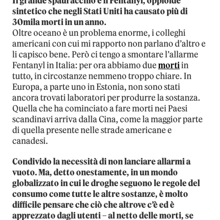
Il grande spauracchio è il Fentanyl, oppioide
sintetico che negli Stati Uniti ha causato più di
30mila morti in un anno.
Oltre oceano è un problema enorme, i colleghi
americani con cui mi rapporto non parlano d’altro e
li capisco bene. Però ci tengo a smontare l’allarme
Fentanyl in Italia: per ora abbiamo due
morti
in
tutto, in circostanze nemmeno troppo chiare. In
Europa, a parte uno in Estonia, non sono stati
ancora trovati laboratori per produrre la sostanza.
Quella che ha cominciato a fare morti nei Paesi
scandinavi arriva dalla Cina, come la maggior parte
di quella presente nelle strade americane e
canadesi.
Condivido la necessità di non lanciare allarmi a
vuoto. Ma, detto onestamente, in un mondo
globalizzato in cui le droghe seguono le regole del
consumo come tutte le altre sostanze, è molto
difficile pensare che ciò che altrove c’è ed è
apprezzato dagli utenti – al netto delle morti, se