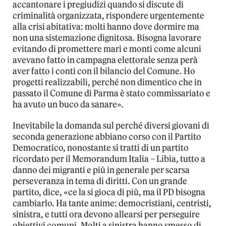
accantonare i pregiudizi quando si discute di
criminalità organizzata, rispondere urgentemente
alla crisi abitativa: molti hanno dove dormire ma
non una sistemazione dignitosa. Bisogna lavorare
evitando di promettere mari e monti come alcuni
avevano fatto in campagna elettorale senza perà
aver fatto i conti con il bilancio del Comune. Ho
progetti realizzabili, perché non dimentico che in
passato il Comune di Parma è stato commissariato e
ha avuto un buco da sanare».
Inevitabile la domanda sul perché diversi giovani di
seconda generazione abbiano corso con il Partito
Democratico, nonostante si tratti di un partito
ricordato per il Memorandum Italia – Libia, tutto a
danno dei migranti e più in generale per scarsa
perseveranza in tema di diritti. Con un grande
partito, dice, «ce la si gioca di più, ma il PD bisogna
cambiarlo. Ha tante anime: democristiani, centristi,
sinistra, e tutti ora devono allearsi per perseguire
obiettivi comuni. Molti a sinistra hanno smesso di