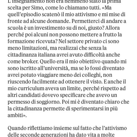
L’insegnamento non era nemmeno stato la prima
scelta per Simo, come lo chiamano tutti. «Ma
quell’episodio scatenò il mio attivismo e mi mise di
fronte ad alcune domande. Permetterci di andare a
scuola è un investimento su di noi, giusto? Allora
perché poi alcuni non possono mettere a frutto la
formazione ricevuta? Nel settore privato ci sono
meno limitazioni, ma realizzai che senza la
cittadinanza italiana avrei avuto difficoltà anche
come broker. Quello era il mio obiettivo quando mi
sono iscritto all’università, ma se lo fossi diventato
avrei potuto viaggiare meno dei colleghi, non
riuscendo facilmente ad ottenere il visto. E anche il
mio curriculum aveva un limite, perché rispetto ad
altri candidati dovevo specificare che avevo un
permesso di soggiorno. Poi mi è diventato chiaro che
la cittadinanza permette di sperimentarsi in più
ambiti».
Quando riflettiamo insieme sul fatto che l’attivismo
delle seconde generazioni ha dato vita a molte