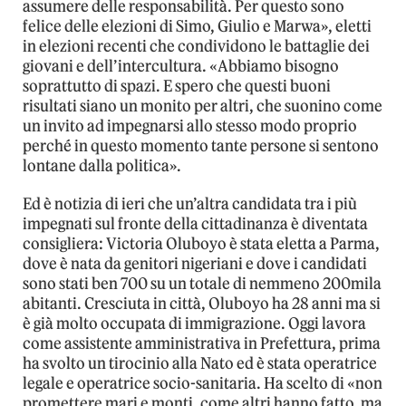
assumere delle responsabilità. Per questo sono
felice delle elezioni di Simo, Giulio e Marwa», eletti
in elezioni recenti che condividono le battaglie dei
giovani e dell’intercultura. «Abbiamo bisogno
soprattutto di spazi. E spero che questi buoni
risultati siano un monito per altri, che suonino come
un invito ad impegnarsi allo stesso modo proprio
perché in questo momento tante persone si sentono
lontane dalla politica».
Ed è notizia di ieri che un’altra candidata tra i più
impegnati sul fronte della cittadinanza è diventata
consigliera: Victoria Oluboyo è stata eletta a Parma,
dove è nata da genitori nigeriani e dove i candidati
sono stati ben 700 su un totale di nemmeno 200mila
abitanti. Cresciuta in città, Oluboyo ha 28 anni ma si
è già molto occupata di immigrazione. Oggi lavora
come assistente amministrativa in Prefettura, prima
ha svolto un tirocinio alla Nato ed è stata operatrice
legale e operatrice socio-sanitaria. Ha scelto di «non
promettere mari e monti, come altri hanno fatto, ma