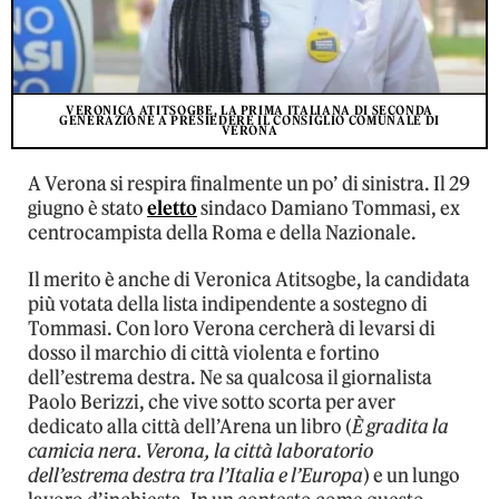
VERONICA ATITSOGBE, LA PRIMA ITALIANA DI SECONDA
GENERAZIONE A PRESIEDERE IL CONSIGLIO COMUNALE DI
VERONA
A Verona si respira finalmente un po’ di sinistra. Il 29
giugno è stato
eletto
sindaco Damiano Tommasi, ex
centrocampista della Roma e della Nazionale.
Il merito è anche di Veronica Atitsogbe, la candidata
più votata della lista indipendente a sostegno di
Tommasi. Con loro Verona cercherà di levarsi di
dosso il marchio di città violenta e fortino
dell’estrema destra. Ne sa qualcosa il giornalista
Paolo Berizzi, che vive sotto scorta per aver
dedicato alla città dell’Arena un libro (
È gradita la
camicia nera. Verona, la città laboratorio
dell’estrema destra tra l’Italia e l’Europa
) e un lungo