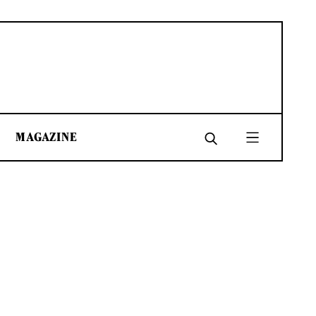
MAGAZINE
SHARE
SHARE