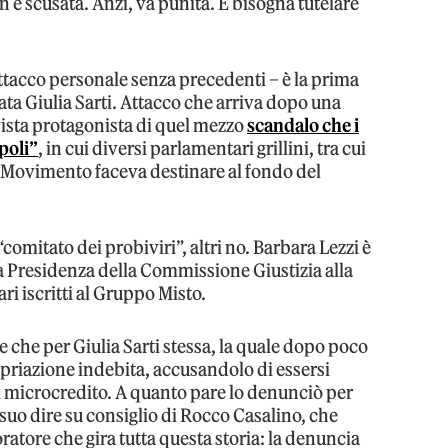
 è scusata. Anzi, va punita. E bisogna tutelare
ttacco personale senza precedenti – è la prima
tata Giulia Sarti. Attacco che arriva dopo una
vista protagonista di quel mezzo
scandalo che i
poli”
, in cui diversi parlamentari grillini, tra cui
l Movimento faceva destinare al fondo del
comitato dei probiviri”, altri no. Barbara Lezzi è
 la Presidenza della Commissione Giustizia alla
i iscritti al Gruppo Misto.
ne che per Giulia Sarti stessa, la quale dopo poco
riazione indebita, accusandolo di essersi
del microcredito. A quanto pare lo denunciò per
suo dire su consiglio di Rocco Casalino, che
ratore che gira tutta questa storia: la denuncia