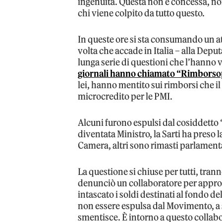
ingenuità. Questa non è concessa, non
chi viene colpito da tutto questo.
In queste ore si sta consumando un a
volta che accade in Italia – alla Depu
lunga serie di questioni che l’hanno 
giornali hanno chiamato “Rimborso
lei, hanno mentito sui rimborsi che i
microcredito per le PMI.
Alcuni furono espulsi dal cosiddetto “
diventata Ministro, la Sarti ha preso
Camera, altri sono rimasti parlamentar
La questione si chiuse per tutti, tran
denunciò un collaboratore per approp
intascato i soldi destinati al fondo 
non essere espulsa dal Movimento, a 
smentisce. È intorno a questo collabo