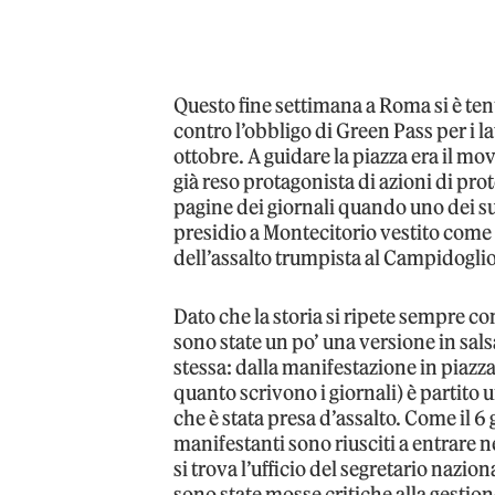
Questo fine settimana a Roma si è te
contro l’obbligo di Green Pass per i l
ottobre. A guidare la piazza era il mo
già reso protagonista di azioni di pro
pagine dei giornali quando uno dei su
presidio a Montecitorio vestito come
dell’assalto trumpista al Campidogli
Dato che la storia si ripete sempre co
sono state un po’ una versione in salsa
stessa: dalla manifestazione in piazz
quanto scrivono i giornali) è partito u
che è stata presa d’assalto. Come il 
manifestanti sono riusciti a entrare n
si trova l’ufficio del segretario nazi
sono state mosse critiche alla gestion