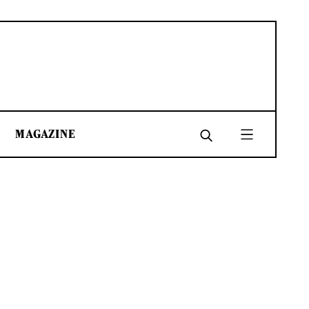
MAGAZINE
SHARE
SHARE