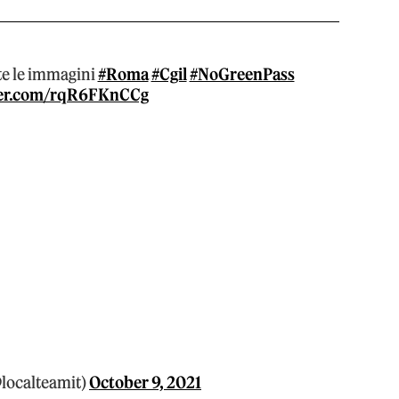
te le immagini
#Roma
#Cgil
#NoGreenPass
ter.com/rqR6FKnCCg
localteamit)
October 9, 2021