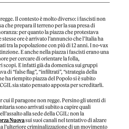
regge. Il contesto è molto diverso: i fascisti non
che prepara il terreno per la sua presa di
oranza: per quanto la piazza che protestava
 stesse ore è arrivato l’annuncio che l’Italia ha
ati tra la popolazione con più di 12 anni. I no-vax
inzione. E anche nella piazza i fascisti erano una
e per cercare di orientare la folla,
ri scopi. E infatti già da domenica sui gruppi
 di “false flag”, “infiltrati”, “strategia della
e ha riempito piazza del Popolo si è subito
 CGIL sia stato pensato apposta per screditarli.
cui il paragone non regge. Persino gli utenti di
nitaria sono arrivati subito a capire quali
l’assalto alla sede della CGIL: non la
Forza Nuova
sui suoi canali nel tentativo di alzare
, ma l’ulteriore criminalizzazione di un movimento