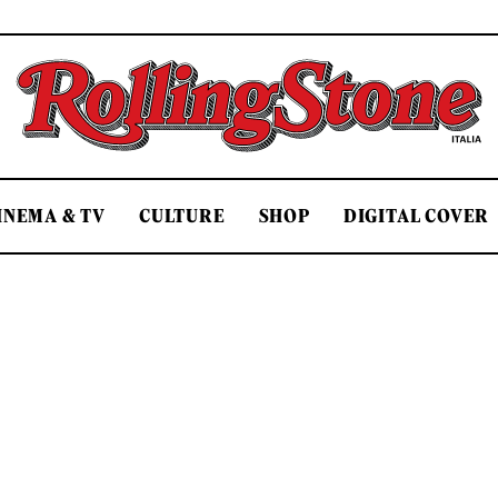
Rolling Stone Italia
INEMA & TV
CULTURE
SHOP
DIGITAL COVER