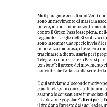
Ma il paragone con gli anni Venti non 
sono un movimento di massa in ascesa 
potere, ma una minoranza di una min
contro il Green Pass fosse piena, nelle
raggiunto la soglia dell’80% di vaccin
sono insomma una specie in via di est
minoranza rumorosa, che faceva rumor
trascinarsela dietro, usarla per i prop
Telegram contro il Green Pass si parlava
tensione”: il grosso del movimento ch
convinto che l’attacco alla sede della
E qui arriviamo al secondo motivo per 
canali Telegram contro la dittatura sa
saranno le conseguenze immediate del
“rivoluzione popolare”
di cui parla 
il tiro dopo l’arresto dei suoi leader