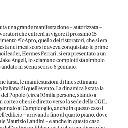
nuta una grande manifestazione – autorizzata –
avoratori che entrerà in vigore il prossimo 15
vimento #IoApro, quello dei ristoratori, che si era
testa nei mesi scorsi e aveva conquistato le prime
oi leader, Hermes Ferrari, si era presentato a un
 Jake Angeli, lo sciamano complottista simbolo
o andato in scena scorso 6 gennaio.
me farsa, le manifestazioni di fine settimana
 italiana di quell’evento. La dinamica è stata la
a del Popolo (circa 10mila persone, stando a
n corteo che si è diretto verso la sede della CGIL,
6 gennaio al Campidoglio, anche in questo caso i
ell’edificio – arrivando fino al quarto piano, dove
onale Maurizio Landini – e anche in questo caso
e dell’ordine pubblico, visto che a giudicare dai