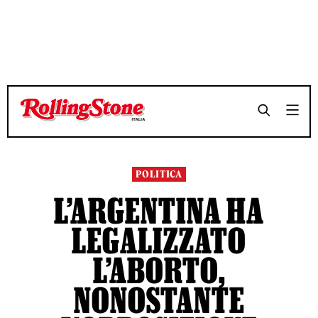
TEMPO DI LETTURA 3 MINUTI
TEMPO DI LETTURA 3 MINUTI
SHARE
SHARE
POLITICA
L’ARGENTINA HA
LEGALIZZATO
L’ABORTO,
NONOSTANTE