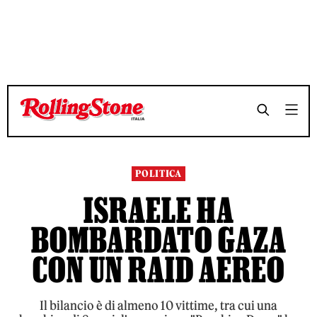
TEMPO DI LETTURA 3 MINUTI
TEMPO DI LETTURA 3 MINUTI
SHARE
SHARE
POLITICA
ISRAELE HA
BOMBARDATO GAZA
CON UN RAID AEREO
Il bilancio è di almeno 10 vittime, tra cui una