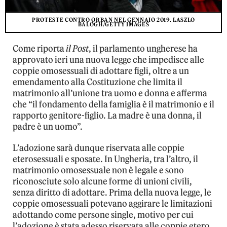
PROTESTE CONTRO ORBAN NEL GENNAIO 2019. LASZLO
BALOGH/GETTY IMAGES
Come riporta
il Post
, il parlamento ungherese ha
approvato ieri una nuova legge che impedisce alle
coppie omosessuali di adottare figli, oltre a un
emendamento alla Costituzione che limita il
matrimonio all’unione tra uomo e donna e afferma
che “il fondamento della famiglia è il matrimonio e il
rapporto genitore-figlio. La madre è una donna, il
padre è un uomo”.
L’adozione sarà dunque riservata alle coppie
eterosessuali e sposate. In Ungheria, tra l’altro, il
matrimonio omosessuale non è legale e sono
riconosciute solo alcune forme di unioni civili,
senza diritto di adottare. Prima della nuova legge, le
coppie omosessuali potevano aggirare le limitazioni
adottando come persone single, motivo per cui
l’adozione è stata adesso riservata alle coppie etero.