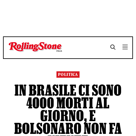
TEMPO DI LETTURA 4 MINUTI
TEMPO DI LETTURA 4 MINUTI
SHARE
SHARE
POLITICA
IN BRASILE CI SONO
4000 MORTI AL
GIORNO, E
BOLSONARO NON FA