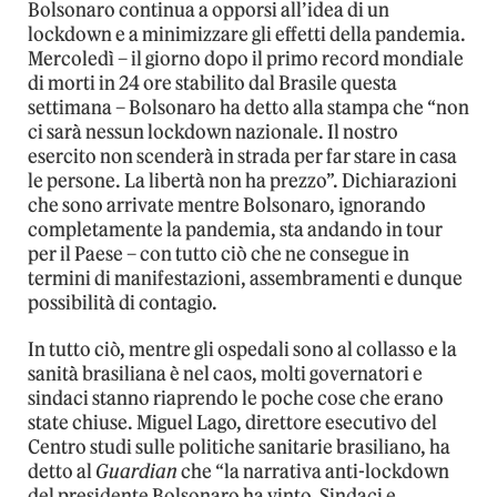
Bolsonaro continua a opporsi all’idea di un
lockdown e a minimizzare gli effetti della pandemia.
Mercoledì – il giorno dopo il primo record mondiale
di morti in 24 ore stabilito dal Brasile questa
settimana – Bolsonaro ha detto alla stampa che “non
ci sarà nessun lockdown nazionale. Il nostro
esercito non scenderà in strada per far stare in casa
le persone. La libertà non ha prezzo”. Dichiarazioni
che sono arrivate mentre Bolsonaro, ignorando
completamente la pandemia, sta andando in tour
per il Paese – con tutto ciò che ne consegue in
termini di manifestazioni, assembramenti e dunque
possibilità di contagio.
In tutto ciò, mentre gli ospedali sono al collasso e la
sanità brasiliana è nel caos, molti governatori e
sindaci stanno riaprendo le poche cose che erano
state chiuse. Miguel Lago, direttore esecutivo del
Centro studi sulle politiche sanitarie brasiliano, ha
detto al
Guardian
che “la narrativa anti-lockdown
del presidente Bolsonaro ha vinto. Sindaci e