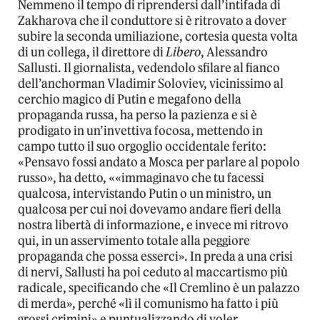
Nemmeno il tempo di riprendersi dall’intifada di
Zakharova che il conduttore si è ritrovato a dover
subire la seconda umiliazione, cortesia questa volta
di un collega, il direttore di
Libero
, Alessandro
Sallusti. Il giornalista, vedendolo sfilare al fianco
dell’anchorman Vladimir Soloviev, vicinissimo al
cerchio magico di Putin e megafono della
propaganda russa, ha perso la pazienza e si è
prodigato in un’invettiva focosa, mettendo in
campo tutto il suo orgoglio occidentale ferito:
«Pensavo fossi andato a Mosca per parlare al popolo
russo», ha detto, ««immaginavo che tu facessi
qualcosa, intervistando Putin o un ministro, un
qualcosa per cui noi dovevamo andare fieri della
nostra libertà di informazione, e invece mi ritrovo
qui, in un asservimento totale alla peggiore
propaganda che possa esserci». In preda a una crisi
di nervi, Sallusti ha poi ceduto al maccartismo più
radicale, specificando che «Il Cremlino è un palazzo
di merda», perché «lì il comunismo ha fatto i più
grossi crimini» e puntualizzando di voler