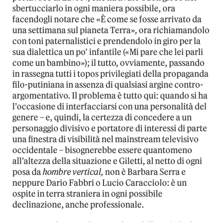
sbertucciarlo in ogni maniera possibile, ora
facendogli notare che «È come se fosse arrivato da
una settimana sul pianeta Terra», ora richiamandolo
con toni paternalistici e prendendolo in giro per la
sua dialettica un po’ infantile («Mi pare che lei parli
come un bambino»); il tutto, ovviamente, passando
in rassegna tutti i topos privilegiati della propaganda
filo-putiniana in assenza di qualsiasi argine contro-
argomentativo. Il problema è tutto qui: quando si ha
l’occasione di interfacciarsi con una personalità del
genere – e, quindi, la certezza di concedere a un
personaggio divisivo e portatore di interessi di parte
una finestra di visibilità nel mainstream televisivo
occidentale – bisognerebbe essere quantomeno
all’altezza della situazione e Giletti, al netto di ogni
posa da
hombre vertical,
non è Barbara Serra e
neppure Dario Fabbri o Lucio Caracciolo: è un
ospite in terra straniera in ogni possibile
declinazione, anche professionale.