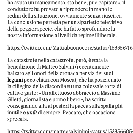
ho avuto un mancamento, sto bene, può capitare», il
conduttore ha provato a riprendere in mano le
redini della situazione, ovviamente senza riuscirci.
La conclusione perfetta per un siparietto televisivo
della peggior specie, che ha fatto sprofondare la
nostra informazione a livelli da regime illiberale.
https://twitter.com/Mattiabuonocore/status/1533567
La catastrofe nella catastrofe, però, è stata la
benedizione di Matteo Salvini (recentemente
balzato agli onori della cronaca per via dei suoi
legami
poco chiari con Mosca), che ha posizionato
la ciliegina della discordia su una colossale torta di
cattivo gusto: «Un affettuoso abbraccio a Massimo
Giletti, giornalista e uomo libero», ha scritto,
consegnando alla ai posteri la pacca sulla spalla più
inutile e
unfit
di sempre. Peccato, che occasione
sprecata.
https://twitter.com/matteosalvinimi/status/15335660