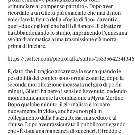
«rinunciare al compenso pattuito». Dopo aver
ricordato a un Giletti più emaciato che mai di non
voler fare la figura della «foglia di fico» davanti a
quei «due coglioni che hai lì di fianco», il direttore
ha abbandonando lo studio, imprimendo l’ennesima
svolta drammatica a una trasmissione già morta
prima di iniziare.
https://twitter.com/pietroraffa/status/1533564234134
E, dato che il tragico accarezza la scena quando le
possibilità del comico sono ormai esaurite, dopo la
seconda mortificazione incassata nel giro di pochi
minuti, Giletti ha perso i sensi ed è svenuto, cedendo
momentaneamente la conduzione a Myrta Merlino.
Dopo qualche minuto, il giornalista è tornato
nuovamente in video, anche se non più in
collegamento dalla Piazza Rossa, ma seduto e al
chiuso. Dopo aver rassicurato il pubblico spiegando
che «È stata una mancanza di zuccheri, il freddo e