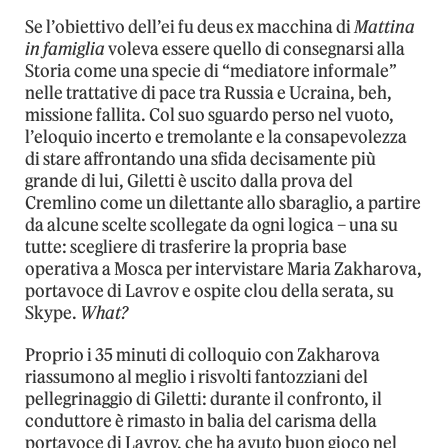
Se l’obiettivo dell’ei fu deus ex macchina di
Mattina
in famiglia
voleva essere quello di consegnarsi alla
Storia come una specie di “mediatore informale”
nelle trattative di pace tra Russia e Ucraina, beh,
missione fallita. Col suo sguardo perso nel vuoto,
l’eloquio incerto e tremolante e la consapevolezza
di stare affrontando una sfida decisamente più
grande di lui, Giletti è uscito dalla prova del
Cremlino come un dilettante allo sbaraglio, a partire
da alcune scelte scollegate da ogni logica – una su
tutte: scegliere di trasferire la propria base
operativa a Mosca per intervistare Maria Zakharova,
portavoce di Lavrov e ospite clou della serata, su
Skype.
What?
Proprio i 35 minuti di colloquio con Zakharova
riassumono al meglio i risvolti fantozziani del
pellegrinaggio di Giletti: durante il confronto, il
conduttore è rimasto in balia del carisma della
portavoce di Lavrov, che ha avuto buon gioco nel