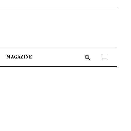
MAGAZINE
SHARE
SHARE