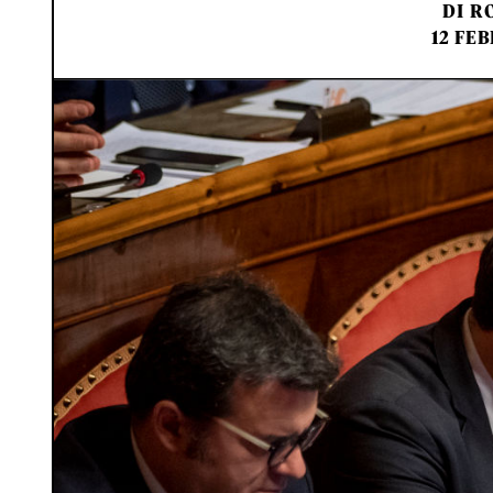
DI
RO
12 FEB