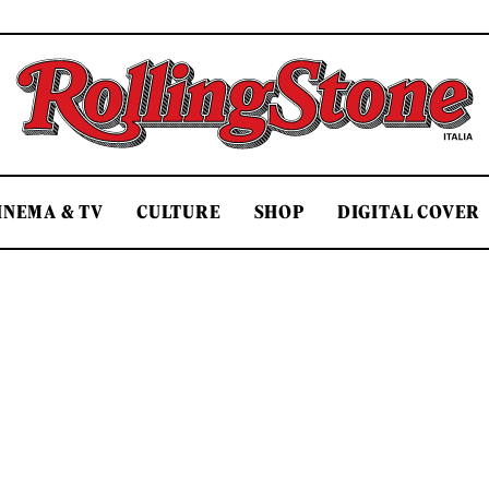
Rolling Stone Italia
INEMA & TV
CULTURE
SHOP
DIGITAL COVER