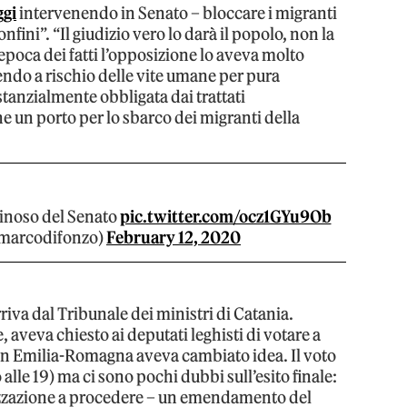
ggi
intervenendo in Senato – bloccare i migranti
nfini”. “Il giudizio vero lo darà il popolo, non la
’epoca dei fatti l’opposizione lo aveva molto
endo a rischio delle vite umane per pura
stanzialmente obbligata dai trattati
ne un porto per lo sbarco dei migranti della
inoso del Senato
pic.twitter.com/ocz1GYu9Ob
marcodifonzo)
February 12, 2020
rriva dal Tribunale dei ministri di Catania.
, aveva chiesto ai deputati leghisti di votare a
i in Emilia-Romagna aveva cambiato idea. Il voto
 alle 19) ma ci sono pochi dubbi sull’esito finale:
rizzazione a procedere – un emendamento del