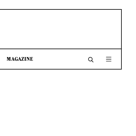
MAGAZINE
SHARE
SHARE