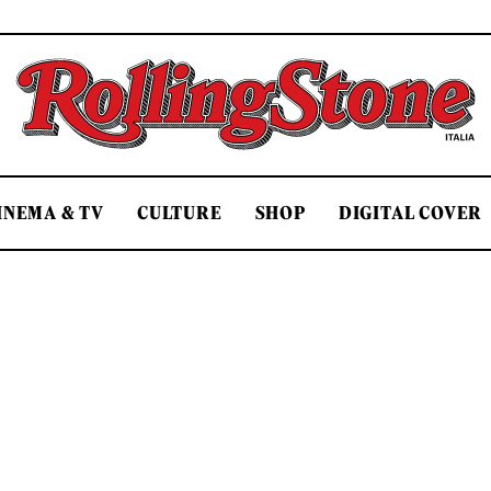
Rolling Stone Italia
INEMA & TV
CULTURE
SHOP
DIGITAL COVER