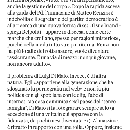
anche la gestione del corpo». Dopo la rapida ascesa
alla guida del Pd, l’immagine di Matteo Renzi si è
indebolita e il segretario del partito democratico è
alla ricerca di una nuova forma di sé: «Il suo brand –
spiega Belpoliti – appare in discesa, come certe
marche che crollano, spesso per ragioni misteriose,
poiché nella moda tutto va e poi ritorna. Renzi non
ha più lo stile del rottamatore, vuole diventare
rassicurante. È una via di mezzo: non più giovane,
non ancora adulto».
Il problema di Luigi Di Maio, invece, è di altra
natura. Egli «appartiene alla generazione che ha
sdoganato la pornografia nel web» e non fa più
politica con gli spot: la fa con le clip, l’abc di
internet. Ma cosa comunica? Nel paese del “tengo
famiglia”, Di Maio si fa fotografare sempre solo (a
eccezione di una volta in cui apparve con la
fidanzata, da pochi mesi diventata ex). Al massimo,
è ritratto in rapporto con una folla. Oppure, insieme