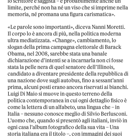
lo scrittore e saggista – è probabilmente anche un
limite, perché non ha né un viso che si imprime nella
memoria, né promana una figura carismatica».
«Le parole sono importanti», diceva Nanni Moretti.
Il corpo lo è ancora di più, nella politica moderna
ultra mediatizzata. «Change», cambiamento, lo
slogan della prima campagna elettorale di Barack
Obama, nel 2008, sarebbe stata una banale
dichiarazione d’intenti se a incarnarla non ci fosse
stata la pelle nera di quel senatore dell’Illinois,
candidato a diventare presidente della repubblica di
una nazione dove sugli autobus, fino a sessant’anni
prima, alcuni posti erano ancora riservati ai bianchi.
Luigi Di Maio si muove in questo terreno della
politica contemporanea in cui ogni dettaglio fisico è
come la lettera di un alfabeto, una lingua che – in
Italia – nessuno conosce meglio di Silvio Berlusconi.
L’uomo che, quando si presentò agli italiani, inviò in
ogni casa l’album fotografico della sua vita – Una
storia italiana era il titolo –, con immagini dei suoi