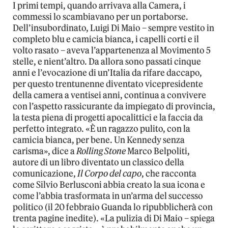
I primi tempi, quando arrivava alla Camera, i
commessi lo scambiavano per un portaborse.
Dell’insubordinato, Luigi Di Maio – sempre vestito in
completo blu e camicia bianca, i capelli corti e il
volto rasato – aveva l’appartenenza al Movimento 5
stelle, e nient’altro. Da allora sono passati cinque
anni e l’evocazione di un’Italia da rifare daccapo,
per questo trentunenne diventato vicepresidente
della camera a ventisei anni, continua a convivere
con l’aspetto rassicurante da impiegato di provincia,
la testa piena di progetti apocalittici e la faccia da
perfetto integrato. «È un ragazzo pulito, con la
camicia bianca, per bene. Un Kennedy senza
carisma», dice a
Rolling Stone
Marco Belpoliti,
autore di un libro diventato un classico della
comunicazione,
Il Corpo del capo
, che racconta
come Silvio Berlusconi abbia creato la sua icona e
come l’abbia trasformata in un’arma del successo
politico (il 20 febbraio Guanda lo ripubblicherà con
trenta pagine inedite). «La pulizia di Di Maio – spiega