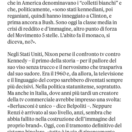
che in America denominavano i “colletti bianchi” e
che, politicamente, «sono stati kennediani, poi
reganiani, quindi hanno inneggiato a Clinton, e
prima ancora a Bush. Sono oggi la classe media in
crisi di reddito e d’immagine, altro punto di forza
del Movimento 5 stelle. L’abito fa il monaco, si
diceva, no?».
Negli Stati Uniti, Nixon perse il confronto tv contro
Kennedy – il primo della storia – per il pallore del
suo viso senza trucco e il nervosismo che traspariva
dal suo sudore. Era il 1960 e, da allora, la televisione
e il linguaggio del corpo sarebbero diventati sempre
più decisivi. Nella politica statunitense, sopratutto.
Ma anche in Italia, dove anni più tardi un creatore
della tv commerciale avrebbe impresso una svolta:
«Berlusconi è unico – dice Belpoliti –. Neppure
Renzi è arrivato al suo livello, anzi, sembra che
abbia fallito nella costruzione dell’immagine del
proprio brand». Oggi, con il tramonto definitivo del
sistema bipolare, «tutto è in via di ripensamento,