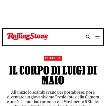
TEMPO DI LETTURA 9 MINUTI
TEMPO DI LETTURA 9 MINUTI
SHARE
SHARE
POLITICA
IL CORPO DI LUIGI DI
MAIO
All'inizio lo scambiavano per portaborse, poi è
diventato un giovanissimo Presidente della Camera
e ora è il candidato premier del Movimento 5 Stelle.