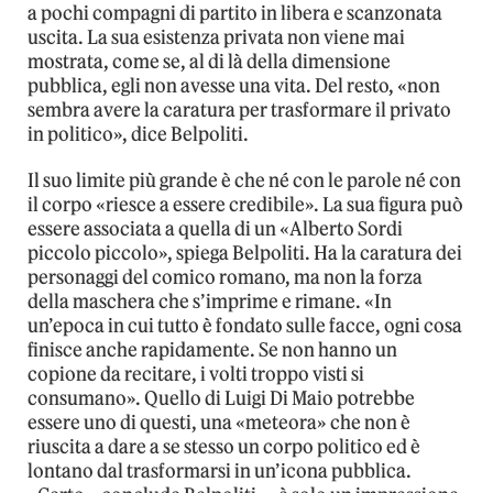
a pochi compagni di partito in libera e scanzonata
uscita. La sua esistenza privata non viene mai
mostrata, come se, al di là della dimensione
pubblica, egli non avesse una vita. Del resto, «non
sembra avere la caratura per trasformare il privato
in politico», dice Belpoliti.
Il suo limite più grande è che né con le parole né con
il corpo «riesce a essere credibile». La sua figura può
essere associata a quella di un «Alberto Sordi
piccolo piccolo», spiega Belpoliti. Ha la caratura dei
personaggi del comico romano, ma non la forza
della maschera che s’imprime e rimane. «In
un’epoca in cui tutto è fondato sulle facce, ogni cosa
finisce anche rapidamente. Se non hanno un
copione da recitare, i volti troppo visti si
consumano». Quello di Luigi Di Maio potrebbe
essere uno di questi, una «meteora» che non è
riuscita a dare a se stesso un corpo politico ed è
lontano dal trasformarsi in un’icona pubblica.