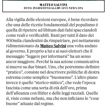
MATTEO SALVINI
FOTO: INSIDEFOTO/ALAMY LIVE NEWS/IPA
Alla vigilia delle elezioni europee, è bene ricordare
che una delle ricette fondamentali del populismo è
quella di ripetere ad libitum dati falsi spacciandoli
come reali e verificabili. Basti per tutti il dato dei
900mila clandestini da rimpatriare, poi nettamente
ridimensionato da
Matteo Salvini
una volta andato
al governo. E proprio a lui e ai suoi elettori che il
messaggio “leggere per informarsi” ha un senso
ancor maggiore. Perché la sua azione comunicativa
si muove su due binari. Uno, che potremmo definire
“pratico”, consiste nel descrivere politiche di destra
estrema come semplice “buonsenso”. L’altro piano
invece è quello “storico-mitico”, che vede l’epoca
fascista come una sorta di età dell’oro, prima
dell’alleanza con Hitler e delle leggi razziali. Quelle
sì, viste come nefaste, ma che non inficiano le “cose
buone” attuate dal regime.