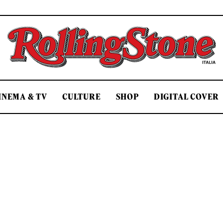
Rolling Stone Italia
INEMA & TV
CULTURE
SHOP
DIGITAL COVER