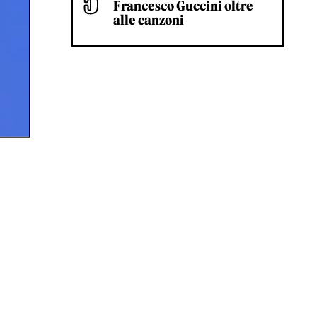
Francesco Guccini oltre
alle canzoni