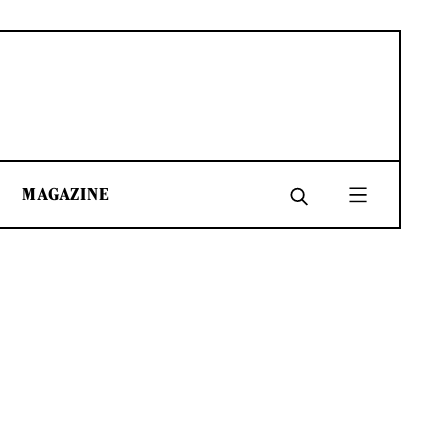
MAGAZINE
SHARE
SHARE