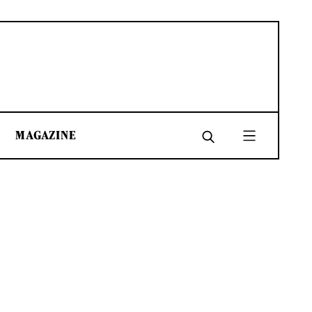
MAGAZINE
SHARE
SHARE