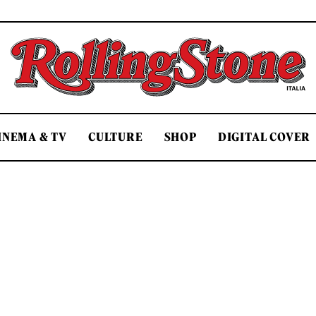
Rolling Stone Italia
INEMA & TV
CULTURE
SHOP
DIGITAL COVER