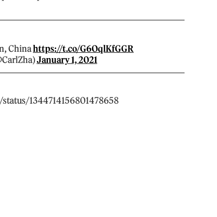
n, China
https://t.co/G6OqlKfGGR
@CarlZha)
January 1, 2021
ng/status/1344714156801478658