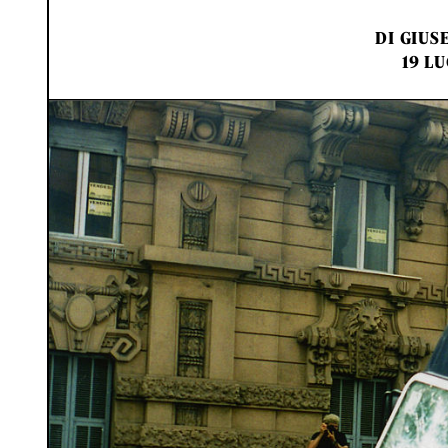
DI
GIUSE
19 LU