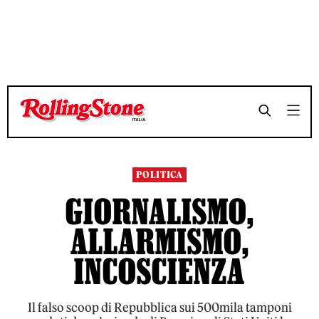
TEMPO DI LETTURA 6 MINUTI
TEMPO DI LETTURA 6 MINUTI
SHARE
SHARE
POLITICA
GIORNALISMO,
ALLARMISMO,
INCOSCIENZA
Il falso scoop di Repubblica sui 500mila tamponi