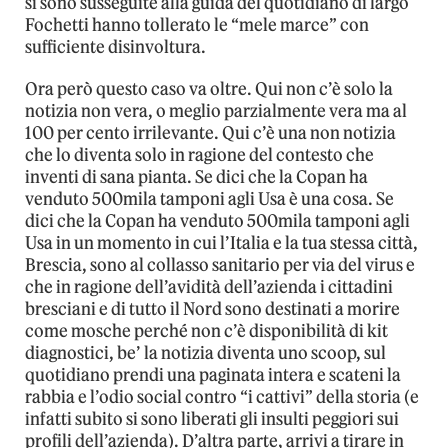
si sono susseguite alla guida del quotidiano di largo
Fochetti hanno tollerato le “mele marce” con
sufficiente disinvoltura.
Ora però questo caso va oltre. Qui non c’è solo la
notizia non vera, o meglio parzialmente vera ma al
100 per cento irrilevante. Qui c’è una non notizia
che lo diventa solo in ragione del contesto che
inventi di sana pianta. Se dici che la Copan ha
venduto 500mila tamponi agli Usa è una cosa. Se
dici che la Copan ha venduto 500mila tamponi agli
Usa in un momento in cui l’Italia e la tua stessa città,
Brescia, sono al collasso sanitario per via del virus e
che in ragione dell’avidità dell’azienda i cittadini
bresciani e di tutto il Nord sono destinati a morire
come mosche perché non c’è disponibilità di kit
diagnostici, be’ la notizia diventa uno scoop, sul
quotidiano prendi una paginata intera e scateni la
rabbia e l’odio social contro “i cattivi” della storia (e
infatti subito si sono liberati gli insulti peggiori sui
profili dell’azienda). D’altra parte, arrivi a tirare in