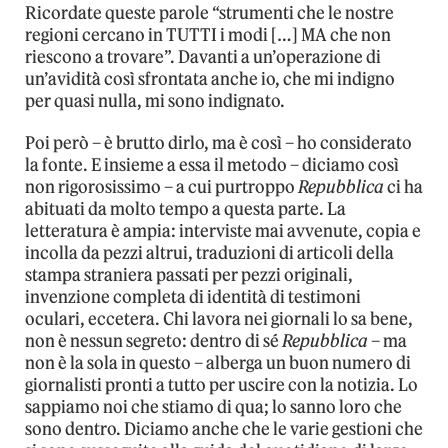
Ricordate queste parole “strumenti che le nostre
regioni cercano in TUTTI i modi […] MA che non
riescono a trovare”. Davanti a un’operazione di
un’avidità così sfrontata anche io, che mi indigno
per quasi nulla, mi sono indignato.
Poi però – è brutto dirlo, ma è così – ho considerato
la fonte. E insieme a essa il metodo – diciamo così
non rigorosissimo – a cui purtroppo
Repubblica
ci ha
abituati da molto tempo a questa parte. La
letteratura è ampia: interviste mai avvenute, copia e
incolla da pezzi altrui, traduzioni di articoli della
stampa straniera passati per pezzi originali,
invenzione completa di identità di testimoni
oculari, eccetera. Chi lavora nei giornali lo sa bene,
non è nessun segreto: dentro di sé
Repubblica
– ma
non è la sola in questo – alberga un buon numero di
giornalisti pronti a tutto per uscire con la notizia. Lo
sappiamo noi che stiamo di qua; lo sanno loro che
sono dentro. Diciamo anche che le varie gestioni che