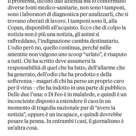
Il problema, dicono dall’azienda ma lo confermano
diverse fonti medico-sanitarie, non sono i tamponi,
sono i laboratori di diagnostica per analizzarli, che si
trovano oberati di lavoro. I tamponi sono lì, alla
Copan, disponibili all’acquisto. Ecco che di colpo la
notizia non è più una notizia, gli animi si
raffreddano, l’indignazione cambia destinatario.
L’odio però no, quello continua, perché mille
smentite non valgono uno scoop “urlato”, è risaputo
a tutti. Chi ha scritto deve assumersi la
responsabilità di quel che ha fatto, dell’allarme che
ha generato, dell’odio che ha prodotto e della
sofferenza – magari di chi ha perso un proprio caro
per il virus – che ha indotto in una parte di pubblico.
Delle due l’una: o Di Feo è in malafede, e quindi è un
incosciente disposto a estendere il caos in un
momento di tragedia nazionale pur di “avere la
notizia”, oppure è un incapace, e quindi dovrebbe
posare la penna. In entrambi i casi, il giornalismo è
un’altra cosa.