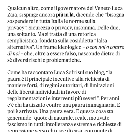
Qualcun altro, come il governatore del Veneto Luca
Zaia, si spinge ancora
più in là
, dicendo che “bisogna
sospendere in tutta Italia le norme sulla
privacy”.
Sicurezza o privacy, insomma. Delle due,
una soltanto. Ma si tratta di una retorica
semplicistica, fondata sulla cosiddetta “falsa
alternativa”. Un frame ideologico –
o con noi o contro
di noi
– che, oltre a essere falso, nasconde dietro di
sè diversi rischi e problematiche.
Come ha raccontato Luca Sofri sul suo blog, “la
paura è il principale incentivo alla richiesta di
maniere forti, di regimi autoritari, di limitazioni
delle libertà individuali in favore di
regolamentazioni e interventi più severi”. Per anni
c’è chi ha aizzato contro una paura immaginaria. E
poi è arrivata. Una paura vera. E questa cosa sta
generando “quote di naturale, reale, motivato
fascismo in tutti: intolleranza estrema e richieste di
repressione verso chi esce di casa, con punte di