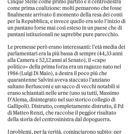
Cinque Stelle come primo partito e il centrodestra
come prima coalizione: molti pensarono che fosse
finalmente arrivato il momento della resa dei conti
per la Repubblica, e invece quello era solo l’inizio di
un pantano forse mai così esteso in un paese che di
pantani istituzionali ne saprebbe pure parecchio.
Le premesse però erano interessanti: l’età media dei
parlamentari era la più bassa di sempre (44,33 anni
alla Camera e 52,12 anni al Senato), il «capo
politico» della prima forza era un ragazzo nato nel
1986 (Luigi Di Maio), a destra il poco più che
quarantenne Salvini aveva staccato l’anziano
sultano Berlusconi e un sacco di vecchi notabili si
erano schiantati nelle urne (uno su tutti, Massimo
D’Alema, disintegrato nel suo storico collegio di
Gallipoli). Distrutto, completamente distrutto, il Pd
di Matteo Renzi, che raccolse il peggior risultato
della storia del centrosinistra dal dopoguerra.
I problemi, per la verità, cominciarono subito: per