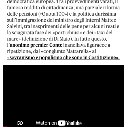
democratica europea. Tra i provvedimenti varati, il
famoso reddito di cittadinanza, una parziale riforma
delle pensioni («Quota 100») e la politica durissima
sull’immigrazione del ministro degli Interni Matteo
Salvini, tra inasprimenti delle pene per alcuni reati e
la sciagurata fase dei «porti chiusi» e dei «taxi del
mare» (definizione di Di Maio). In tutto questo,
l’
anonimo premier Conte
inanellava figuracce a
ripetizione, dal «congiunto Mattarella» al
«sovranismo e populismo che sono in Costituzione».