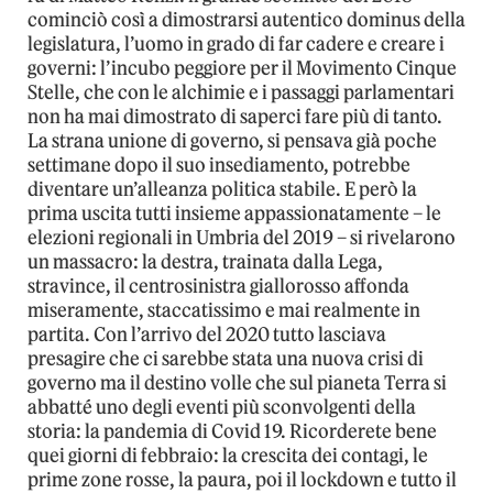
cominciò così a dimostrarsi autentico dominus della
legislatura, l’uomo in grado di far cadere e creare i
governi: l’incubo peggiore per il Movimento Cinque
Stelle, che con le alchimie e i passaggi parlamentari
non ha mai dimostrato di saperci fare più di tanto.
La strana unione di governo, si pensava già poche
settimane dopo il suo insediamento, potrebbe
diventare un’alleanza politica stabile. E però la
prima uscita tutti insieme appassionatamente – le
elezioni regionali in Umbria del 2019 – si rivelarono
un massacro: la destra, trainata dalla Lega,
stravince, il centrosinistra giallorosso affonda
miseramente, staccatissimo e mai realmente in
partita. Con l’arrivo del 2020 tutto lasciava
presagire che ci sarebbe stata una nuova crisi di
governo ma il destino volle che sul pianeta Terra si
abbatté uno degli eventi più sconvolgenti della
storia: la pandemia di Covid 19. Ricorderete bene
quei giorni di febbraio: la crescita dei contagi, le
prime zone rosse, la paura, poi il lockdown e tutto il