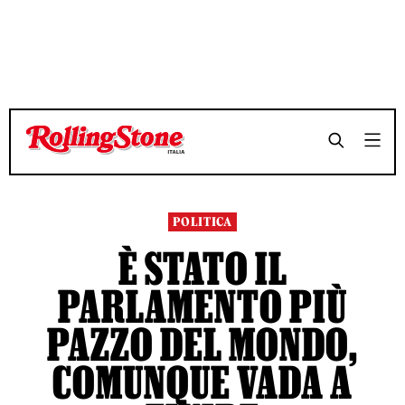
TEMPO DI LETTURA 10 MINUTI
TEMPO DI LETTURA 10 MINUTI
SHARE
SHARE
POLITICA
È STATO IL
PARLAMENTO PIÙ
PAZZO DEL MONDO,
COMUNQUE VADA A