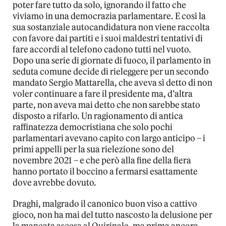
poter fare tutto da solo, ignorando il fatto che
viviamo in una democrazia parlamentare. E così la
sua sostanziale autocandidatura non viene raccolta
con favore dai partiti e i suoi maldestri tentativi di
fare accordi al telefono cadono tutti nel vuoto.
Dopo una serie di giornate di fuoco, il parlamento in
seduta comune decide di rieleggere per un secondo
mandato Sergio Mattarella, che aveva sì detto di non
voler continuare a fare il presidente ma, d’altra
parte, non aveva mai detto che non sarebbe stato
disposto a rifarlo. Un ragionamento di antica
raffinatezza democristiana che solo pochi
parlamentari avevano capito con largo anticipo – i
primi appelli per la sua rielezione sono del
novembre 2021 – e che però alla fine della fiera
hanno portato il boccino a fermarsi esattamente
dove avrebbe dovuto.
Draghi, malgrado il canonico buon viso a cattivo
gioco, non ha mai del tutto nascosto la delusione per
la mancata ascesa al Quirinale, ma prima ancora