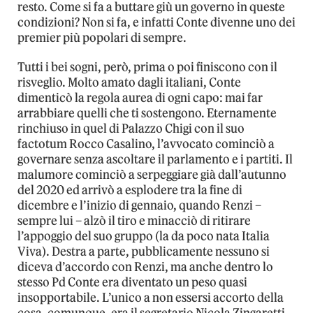
resto. Come si fa a buttare giù un governo in queste
condizioni? Non si fa, e infatti Conte divenne uno dei
premier più popolari di sempre.
Tutti i bei sogni, però, prima o poi finiscono con il
risveglio. Molto amato dagli italiani, Conte
dimenticò la regola aurea di ogni capo: mai far
arrabbiare quelli che ti sostengono. Eternamente
rinchiuso in quel di Palazzo Chigi con il suo
factotum Rocco Casalino, l’avvocato cominciò a
governare senza ascoltare il parlamento e i partiti. Il
malumore cominciò a serpeggiare già dall’autunno
del 2020 ed arrivò a esplodere tra la fine di
dicembre e l’inizio di gennaio, quando Renzi –
sempre lui – alzò il tiro e minacciò di ritirare
l’appoggio del suo gruppo (la da poco nata Italia
Viva). Destra a parte, pubblicamente nessuno si
diceva d’accordo con Renzi, ma anche dentro lo
stesso Pd Conte era diventato un peso quasi
insopportabile. L’unico a non essersi accorto della
cosa, comunque, era il segretario Nicola Zingaretti.