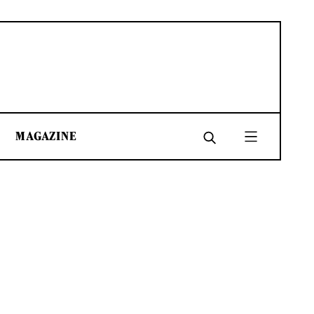
MAGAZINE
SHARE
SHARE