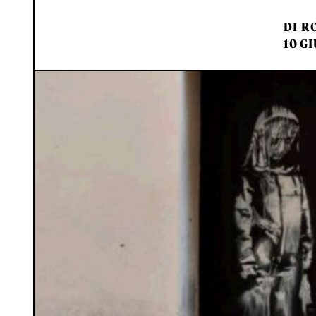
DI
RO
10 GI