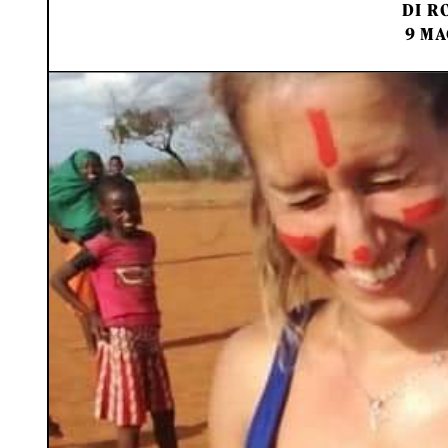
DI
RO
9 MA