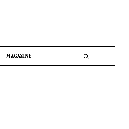
MAGAZINE
SHARE
SHARE