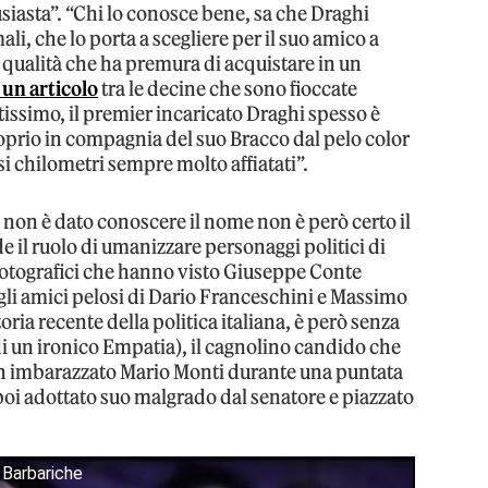
siasta”. “Chi lo conosce bene, sa che Draghi
i, che lo porta a scegliere per il suo amico a
 qualità che ha premura di acquistare in un
 un articolo
tra le decine che sono fioccate
issimo, il premier incaricato Draghi spesso è
roprio in compagnia del suo Bracco dal pelo color
i chilometri sempre molto affiatati”.
non è dato conoscere il nome non è però certo il
 il ruolo di umanizzare personaggi politici di
i fotografici che hanno visto Giuseppe Conte
sugli amici pelosi di Dario Franceschini e Massimo
toria recente della politica italiana, è però senza
 un ironico Empatia), il cagnolino candido che
un imbarazzato Mario Monti durante una puntata
poi adottato suo malgrado dal senatore e piazzato
i Barbariche