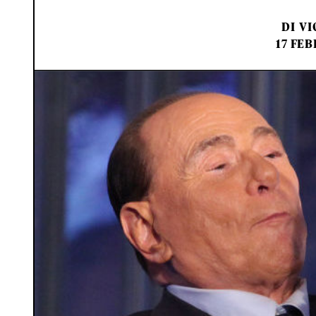
DI
VI
17 FEB