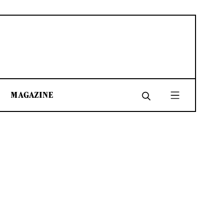
MAGAZINE
SHARE
SHARE