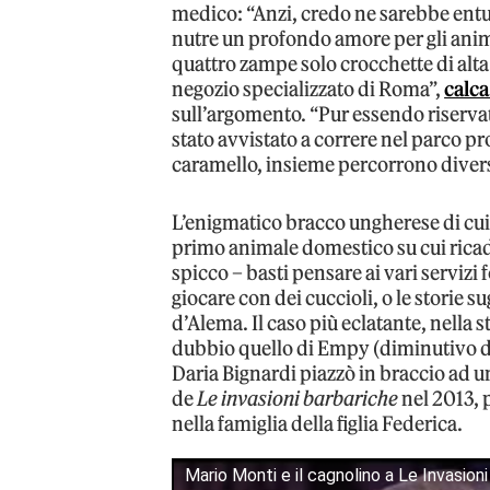
medico: “Anzi, credo ne sarebbe entu
nutre un profondo amore per gli animal
quattro zampe solo crocchette di alta
negozio specializzato di Roma”,
calca
sull’argomento. “Pur essendo riservat
stato avvistato a correre nel parco p
caramello, insieme percorrono divers
L’enigmatico bracco ungherese di cui 
primo animale domestico su cui ricade
spicco – basti pensare ai vari serviz
giocare con dei cuccioli, o le storie 
d’Alema. Il caso più eclatante, nella s
dubbio quello di Empy (diminutivo di
Daria Bignardi piazzò in braccio ad 
de
Le invasioni barbariche
nel 2013, 
nella famiglia della figlia Federica.
Mario Monti e il cagnolino a Le Invasion