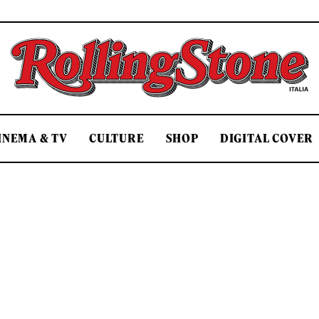
Rolling Stone Italia
INEMA & TV
CULTURE
SHOP
DIGITAL COVER