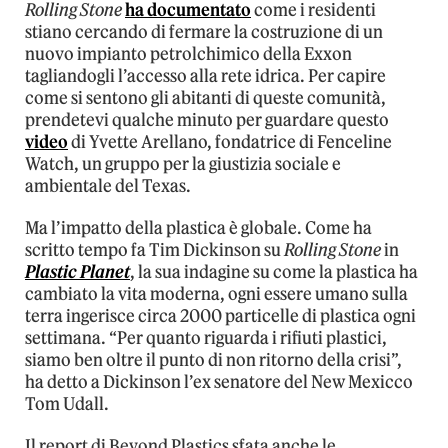
Rolling Stone
ha documentato
come i residenti
stiano cercando di fermare la costruzione di un
nuovo impianto petrolchimico della Exxon
tagliandogli l’accesso alla rete idrica. Per capire
come si sentono gli abitanti di queste comunità,
prendetevi qualche minuto per guardare questo
video
di Yvette Arellano, fondatrice di Fenceline
Watch, un gruppo per la giustizia sociale e
ambientale del Texas.
Ma l’impatto della plastica è globale. Come ha
scritto tempo fa Tim Dickinson su
Rolling Stone
in
Plastic Planet
, la sua indagine su come la plastica ha
cambiato la vita moderna, ogni essere umano sulla
terra ingerisce circa 2000 particelle di plastica ogni
settimana. “Per quanto riguarda i rifiuti plastici,
siamo ben oltre il punto di non ritorno della crisi”,
ha detto a Dickinson l’ex senatore del New Mexicco
Tom Udall.
Il report di Beyond Plastics sfata anche le