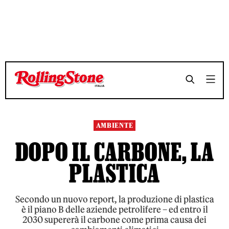
TEMPO DI LETTURA 7 MINUTI
TEMPO DI LETTURA 7 MINUTI
SHARE
SHARE
AMBIENTE
DOPO IL CARBONE, LA
PLASTICA
Secondo un nuovo report, la produzione di plastica
è il piano B delle aziende petrolifere – ed entro il
2030 supererà il carbone come prima causa dei