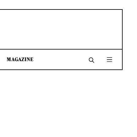
MAGAZINE
SHARE
SHARE