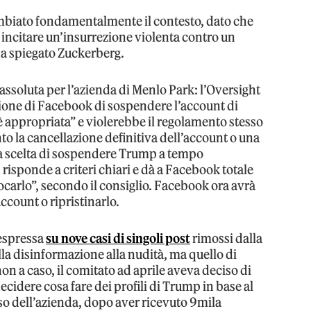
cambiato fondamentalmente il contesto, dato che
 incitare un’insurrezione violenta contro un
a spiegato Zuckerberg.
 assoluta per l’azienda di Menlo Park: l’Oversight
sione di Facebook di sospendere l’account di
appropriata” e violerebbe il regolamento stesso
to la cancellazione definitiva dell’account o una
a scelta di sospendere Trump a tempo
isponde a criteri chiari e dà a Facebook totale
carlo”, secondo il consiglio. Facebook ora avrà
account o ripristinarlo.
 espressa
su nove casi di singoli post
rimossi dalla
la disinformazione alla nudità, ma quello di
on a caso, il comitato ad aprile aveva deciso di
cidere cosa fare dei profili di Trump in base al
uso dell’azienda, dopo aver ricevuto 9mila