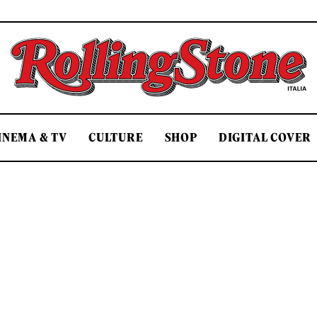
Rolling Stone Italia
INEMA & TV
CULTURE
SHOP
DIGITAL COVER