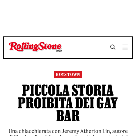
TEMPO DI LETTURA 10 MINUTI
TEMPO DI LETTURA 10 MINUTI
SHARE
SHARE
BOYS TOWN
PICCOLA STORIA
PROIBITA DEI GAY
BAR
Una chiacchierata con Jeremy Atherton Lin, autore