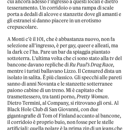
cui ancora adesso l’ingresso a questi locali è dietro
tesseramento. Un corridoio o una rampa di scale
porta a dedali di alcove e stanzette dove gli amanti e
gli estranei si danno piacere in un erotismo
crepuscolare.
A Monti c’è il 101, che è abbastanza nuovo, non fa
selezione all’ingresso, è per gay, queer e alleati, ma
la dark ce l’ha. Pare un bar da spiaggia piantato
sottoterra. L’ultima volta che ci sono stato alla tv del
bancone davano repliche di
Ru Paul’s Drag Race
,
mentre i turisti ballavano Lizzo. Il Censured dista un
isolato in salita. È più classico. Gli specchi alle pareti
sanno di anni Novanta e le stanzette sotterranee
paiono cabine di un treno. Mi è capitato che
trasmettessero, tra tanti porno,
Pretty Woman
.
Dietro Termini, al Company, si ritrovano gli orsi. Al
Black Hole Club di San Giovanni, con due
gigantografie di Tom of Finland accanto al bancone,
il corridoio è proprio buio, non fosse per le stelle
artificiali: quella polare è la prima zip di un jeans che