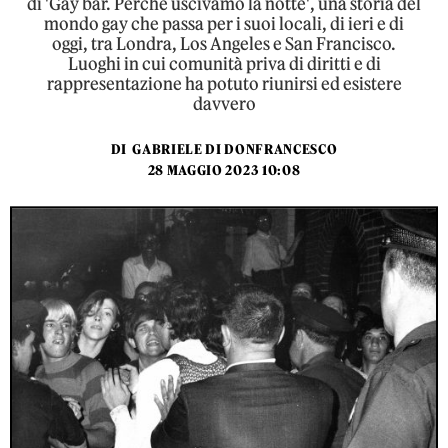
di 'Gay bar. Perché uscivamo la notte', una storia del
mondo gay che passa per i suoi locali, di ieri e di
oggi, tra Londra, Los Angeles e San Francisco.
Luoghi in cui comunità priva di diritti e di
rappresentazione ha potuto riunirsi ed esistere
davvero
DI
GABRIELE DI DONFRANCESCO
28 MAGGIO 2023 10:08