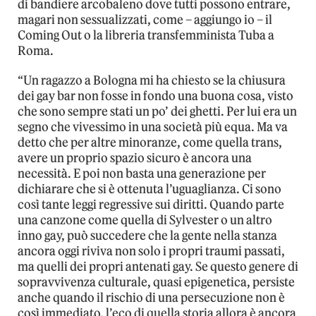
di bandiere arcobaleno dove tutti possono entrare,
magari non sessualizzati, come – aggiungo io – il
Coming Out o la libreria transfemminista Tuba a
Roma.
“Un ragazzo a Bologna mi ha chiesto se la chiusura
dei gay bar non fosse in fondo una buona cosa, visto
che sono sempre stati un po’ dei ghetti. Per lui era un
segno che vivessimo in una società più equa. Ma va
detto che per altre minoranze, come quella trans,
avere un proprio spazio sicuro è ancora una
necessità. E poi non basta una generazione per
dichiarare che si è ottenuta l’uguaglianza. Ci sono
così tante leggi regressive sui diritti. Quando parte
una canzone come quella di Sylvester o un altro
inno gay, può succedere che la gente nella stanza
ancora oggi riviva non solo i propri traumi passati,
ma quelli dei propri antenati gay. Se questo genere di
sopravvivenza culturale, quasi epigenetica, persiste
anche quando il rischio di una persecuzione non è
così immediato, l’eco di quella storia allora è ancora