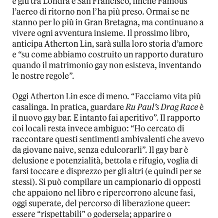
e giù tra Londra e San Francisco, finché Famous
l’aereo di ritorno non l’ha più preso. Ormai se ne
stanno per lo più in Gran Bretagna, ma continuano a
vivere ogni avventura insieme. Il prossimo libro,
anticipa Atherton Lin, sarà sulla loro storia d’amore
e “su come abbiamo costruito un rapporto duraturo
quando il matrimonio gay non esisteva, inventando
le nostre regole”.
Oggi Atherton Lin esce di meno. “Facciamo vita più
casalinga. In pratica, guardare
Ru Paul’s Drag Race
è
il nuovo gay bar. E intanto fai aperitivo”. Il rapporto
coi locali resta invece ambiguo: “Ho cercato di
raccontare questi sentimenti ambivalenti che avevo
da giovane naive, senza edulcorarli”. Il gay bar è
delusione e potenzialità, bettola e rifugio, voglia di
farsi toccare e disprezzo per gli altri (e quindi per se
stessi). Si può compilare un campionario di opposti
che appaiono nel libro e ripercorrono alcune fasi,
oggi superate, del percorso di liberazione queer:
essere “rispettabili” o godersela; apparire o