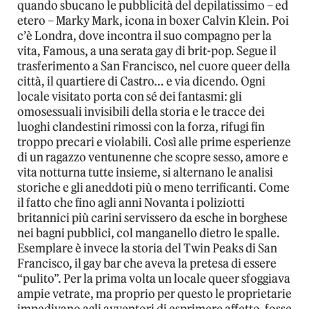
quando sbucano le pubblicità del depilatissimo – ed
etero – Marky Mark, icona in boxer Calvin Klein. Poi
c’è Londra, dove incontra il suo compagno per la
vita, Famous, a una serata gay di brit-pop. Segue il
trasferimento a San Francisco, nel cuore queer della
città, il quartiere di Castro… e via dicendo. Ogni
locale visitato porta con sé dei fantasmi: gli
omosessuali invisibili della storia e le tracce dei
luoghi clandestini rimossi con la forza, rifugi fin
troppo precari e violabili. Così alle prime esperienze
di un ragazzo ventunenne che scopre sesso, amore e
vita notturna tutte insieme, si alternano le analisi
storiche e gli aneddoti più o meno terrificanti. Come
il fatto che fino agli anni Novanta i poliziotti
britannici più carini servissero da esche in borghese
nei bagni pubblici, col manganello dietro le spalle.
Esemplare è invece la storia del Twin Peaks di San
Francisco, il gay bar che aveva la pretesa di essere
“pulito”. Per la prima volta un locale queer sfoggiava
ampie vetrate, ma proprio per questo le proprietarie