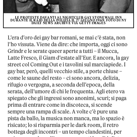
LE PROTESTE DAVANTI AL NIGHTCLUB GAY STONEWALL INN
DURANTE IL RAID DELLA POLIZIA IL 27 GIUGNO 1969. FOTO DI NY
DAILY NEWS ARCHIVE VIA GETTY IMAGES
L’era d’oro dei gay bar romani, se mai c’è stata, non
l’ho vissuta. Viene da dire: che importa, oggi ci sono
Grindr e le serate queer aperte a tutti – il Mucca,
Latte Fresco, il Giam d’estate all’Eur. E ancora, la gay
street col Coming Out e i tavolini sul marciapiede. I
gay bar, però, quelli vecchio stile, a porte chiuse –
come le saune del resto – ci sono ancora, delizia,
rifugio o vergogna, a seconda dell’epoca, della
serata, dell’umore di chi le frequenta. Agli etero va
spiegato che gli ingressi sono anonimi, scuri; si paga
prima di entrare come in discoteca, si scende
sempre una rampa di scale. A volte c’è pure una
pista da ballo, la musica non manca, ma lo spazio è
risicato; lo si risparmia per le dark room, il retro
bottega degli incontri – un tempo clandestini, per