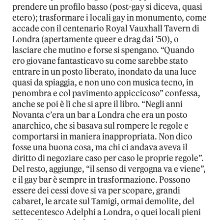
prendere un profilo basso (post-gay si diceva, quasi
etero); trasformare i locali gay in monumento, come
accade con il centenario Royal Vauxhall Tavern di
Londra (apertamente queer e drag dai ’50), o
lasciare che mutino e forse si spengano. “Quando
ero giovane fantasticavo su come sarebbe stato
entrare in un posto liberato, inondato da una luce
quasi da spiaggia, e non uno con musica tecno, in
penombra e col pavimento appiccicoso” confessa,
anche se poi è lì che si apre il libro. “Negli anni
Novanta c’era un bar a Londra che era un posto
anarchico, che si basava sul rompere le regole e
comportarsi in maniera inappropriata. Non dico
fosse una buona cosa, ma chi ci andava aveva il
diritto di negoziare caso per caso le proprie regole”.
Del resto, aggiunge, “il senso di vergogna va e viene”,
e il gay bar è sempre in trasformazione. Possono
essere dei cessi dove si va per scopare, grandi
cabaret, le arcate sul Tamigi, ormai demolite, del
settecentesco Adelphi a Londra, o quei locali pieni