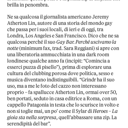
brilla in penombra.
Ne sa qualcosa il giornalista americano Jeremy
Atherton Lin, autore di una storia del mondo gay
che passa per i suoi locali, di ieri e di oggi, tra
Londra, Los Angeles e San Francisco. Dico che ne sa
qualcosa perché il suo
Gay Bar. Perché uscivamo la
notte
(minimum fax, trad. Sara Reggiani) si apre con
una liberatoria ammucchiata in una dark room
londinese qualche anno fa (incipit: “Comincia a
esserci puzza di pisello”), prima di esplorare una
cultura del clubbing porosa dove politica, sesso e
musica diventano indistinguibili. “Grindr ha il suo
uso, ma a me le foto del cazzo non interessano
proprio – fa spallucce Atherton Lin, ormai over 50,
ben portati, seduto in casa editrice a Roma, con un
cappello Patagonia in testa che lo scurisce in volto e
non si toglie mai, un po’ come il Sylar di
Heroes – La
gioia sta nella sorpresa
, quell’abbassare una zip. La
serendipità del bar”.