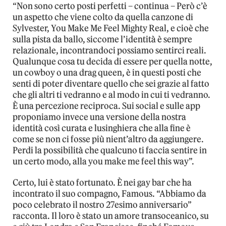
“Non sono certo posti perfetti – continua – Però c’è
un aspetto che viene colto da quella canzone di
Sylvester, You Make Me Feel Mighty Real, e cioè che
sulla pista da ballo, siccome l’identità è sempre
relazionale, incontrandoci possiamo sentirci reali.
Qualunque cosa tu decida di essere per quella notte,
un cowboy o una drag queen, è in questi posti che
senti di poter diventare quello che sei grazie al fatto
che gli altri ti vedranno e al modo in cui ti vedranno.
È una percezione reciproca. Sui social e sulle app
proponiamo invece una versione della nostra
identità così curata e lusinghiera che alla fine è
come se non ci fosse più nient’altro da aggiungere.
Perdi la possibilità che qualcuno ti faccia sentire in
un certo modo, alla you make me feel this way”.
Certo, lui è stato fortunato. È nei gay bar che ha
incontrato il suo compagno, Famous. “Abbiamo da
poco celebrato il nostro 27esimo anniversario”
racconta. Il loro è stato un amore transoceanico, su