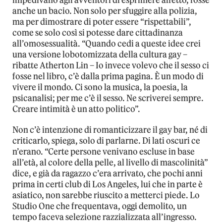
impedivano agli avventori di esprimere affetto, fosse
anche un bacio. Non solo per sfuggire alla polizia,
ma per dimostrare di poter essere “rispettabili”,
come se solo così si potesse dare cittadinanza
all’omosessualità. “Quando cedi a queste idee crei
una versione lobotomizzata della cultura gay –
ribatte Atherton Lin – Io invece volevo che il sesso ci
fosse nel libro, c’è dalla prima pagina. È un modo di
vivere il mondo. Ci sono la musica, la poesia, la
psicanalisi; per me c’è il sesso. Ne scriverei sempre.
Creare intimità è un atto politico”.
Non c’è intenzione di romanticizzare il gay bar, né di
criticarlo, spiega, solo di parlarne. Di lati oscuri ce
n’erano. “Certe persone venivano escluse in base
all’età, al colore della pelle, al livello di mascolinità”
dice, e già da ragazzo c’era arrivato, che pochi anni
prima in certi club di Los Angeles, lui che in parte è
asiatico, non sarebbe riuscito a metterci piede. Lo
Studio One che frequentava, oggi demolito, un
tempo faceva selezione razzializzata all’ingresso.